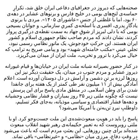
صحنه‌هایی که دیروز در جغرافیای دفاعی ایران خلق شد، تکرارِ
حماسه‌ی لنج‌های بومی در خلیج فارس و برنوهای عشایر در دهه‌ی
۶۰ بود، اما با غلظتی از جنسِ «عاشورای ۱۴۰۵». مردی با برنوی
یادگارِ پدری، افسری با اسلحه‌ی کمریِ سازمانی، و جوانان بسیجی
بومی که با دلی لبریز از شوقِ جهاد به سمت نقطه‌ی درگیری پرواز
کردند، نشان دادند که مردم صاحب نظام جمهوری اسلام و کشور
ایران هستند. این حرکتِ خودجوش، یک مانور نظامیِ رسمی نبود،
تجلیِ عینیِ «مکتب خامنه‌ای شهید» بود و پیامی صریح به ترامپ که
خیال می‌کرد با ترور و تخریب، ملت ایران از میدان می‌گریزد.
در کنار حضورِ بصیرانه شبانه ملت ایران در خیابان‌ها و قیام غیورانه
دیروز عشایر و مردم جنوب در میدان، یک حقیقت دیگر نیز این
روزها لرزه بر تنِ دشمن و آرامش در دل دوستان آورده است. اعلام
آمادگیِ بیش از ۱۱ میلیون نفر طی کمتر از یک هفته برای جانفدا
شدن برای وطن اسلامی. در منطق مادی پاسخ برای این پرسش
نیست که چگونه ملتی زیر ۳۵ روز بمباران و فشار نظامی وحشیانه
و دهه‌ها فشار اقتصادی و سیاسی موذیانه، به‌جای فکر تسلیم،
داوطلبِ نبردِ تن‌به‌تن با آمریکا می‌شود؟
پاسخ را باید در هویتِ مبعوث‌شده‌ی این ملت جست‌وجو کرد. او با
ملتی روبروست که به تعبیرِ حکیمانه‌ی رهبر شهید انقلاب مبعوث
شده‌اند برای چنین روزهایی. این بعثتِ مردم است که باعث می‌شود
در وقتِ دفاع، مرزی میان «نظامی» و «غیرنظامی» باقی نماند.