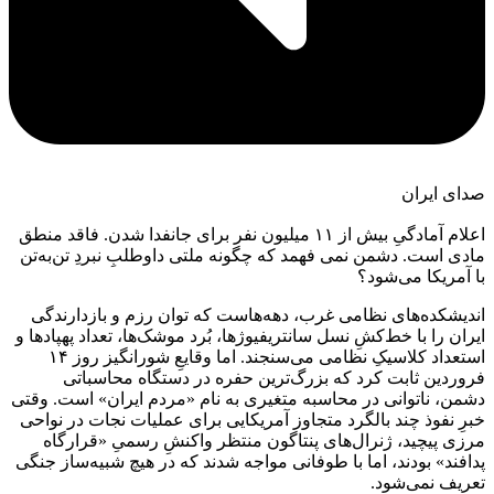
صدای ایران
اعلام آمادگیِ بیش از ۱۱ میلیون نفر برای جانفدا شدن. فاقد منطق
مادی است. دشمن نمی فهمد که چگونه ملتی داوطلبِ نبردِ تن‌به‌تن
با آمریکا می‌شود؟
اندیشکده‌های نظامی غرب، دهه‌هاست که توان رزم و بازدارندگی
ایران را با خط‌کشِ نسل سانتریفیوژها، بُرد موشک‌ها، تعداد پهپادها و
استعداد کلاسیکِ نظامی می‌سنجند. اما وقایعِ شورانگیز روز ۱۴
فروردین ثابت کرد که بزرگ‌ترین حفره در دستگاه محاسباتی
دشمن، ناتوانی در محاسبه متغیری به نام «مردم ایران» است. وقتی
خبرِ نفوذ چند بالگرد متجاوز آمریکایی برای عملیات نجات در نواحی
مرزی پیچید، ژنرال‌های پنتاگون منتظر واکنشِ رسمیِ «قرارگاه
پدافند» بودند، اما با طوفانی مواجه شدند که در هیچ شبیه‌ساز جنگی
تعریف نمی‌شود.