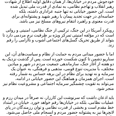
خودجوش مردم در خیابان‌ها، از همان دقایق اولیه اطلاع از شهادت
رهبر انقلاب و تهاجم نظامی، به نمادی از قدرت ملی تبدیل شده
است. این حضور خیابانی نه تنها جنبه عزاداری داشته، بلکه
حماسه‌ای در جهت تجدید پیمان با رهبر شهید و پشتوانه‌ای برای
قدرت معنوی و راهبرد انتقام نیروهای مسلح نیز می باشد.
رویکرد آمریکا در این جنگ، ترکیبی از جنگ نظامی، امنیتی و روانی
است که در مؤلفه امنیتی تمرکز ویژه بر ظرفیت نرم مردمی دارد تا
بتواند از طریق تحریک گسل‌های اجتماعی آشوب و ناآرامی را رقم
زند.
اما با حضور میدانی مردم به حمایت از نظام و سیاست‌های آن، این
سناریو دشمن تا کنون شکست خورده است. پس از گذشت نزدیک به
دو هفته از آغاز جنگ، سازماندهی جمعیت مردم در شهر و میادین
مختلف، با مدیریت تنوع قومی، مذهبی و فرهنگی، به عنوان یک
سرمایه و نه تهدید برای نظام در این برهه حساس به شمار رفته
است. اجرای همزمان و هماهنگ این حضور خیابانی در ادامه،
می‌تواند به تقویت چشمگیر سرمایه اجتماعی و مشروعیت نظام نیز
منجر شود.
باید اذعان داشت که سرنوشت این کارزار، نه صرفاً در میدان رزم و
عملیات نظامی، بلکه در خیابان‌ها رقم خواهد خورد. خیابان در امتداد
خط مقدم است و بخشی از قدرت نظامی و توان رزمندگان در پای
لانچرها نیز به پشتوانه حضور مردم و انسجام ملی حاصل می‌شود.