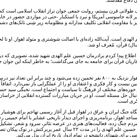
ن دفاع مقدسند.
گ طولانی قرن بیستم، روایت جمعی جوان تراز انقلاب اسلامی است که
خیر لانه جاسوسی آمریکا و نبرد با استکبار -حتی در مواردی حضور در خ
ی است. آیت‌الله زاده‌ای با اصالت شوشتری و متولد اهواز. او تا لحظ
ال) قرآن، مُعرف او شد.
ی اطلاع پیدا کردم برادرمان حسین علم الهدی شهید شده، تصویری که د
یان قرآن برای جامعه به جای می‌گذاشت؛ به خاطر اینکه این جوان جزو 
تعداد شاگردان حلقه‌های خلاقانه مطالعه و آموزش نهج البلاغه او در اهواز نزدیک به ۸۰۰ نفر
حسین نیست و کار فکری و اعتقادی او را از عملگرایی باز نمی‌دارد. اتفاق
 در حوزه‌های مختلف از فرهنگ تا سیاست و اجتماع است. نخبگی سید حس
گری است.
یشگاه جنگ ایران و عراق در اهواز قبل از آغاز رسمی تهاجم برای ه
مردم جنگ زده، فعالیت‌های هنری در عرصه تئاتر، سرود و شعر، تشکیل
به عرصه حماسه‌خوانی جبهه‌ها و… نمونه‌های ماندگاری است که سید حسین 
 برای شهدای دانشجو در تمام ادوار تاریخ ایران بدل می‌کند.