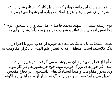
در حماسه هویزه علاوه بر شهید علم الهدی، تعدادی از دانشجویان پیرو خط امام نیز در کنار دیگر دانشجویان و سایر اقشار به شهادت می‌رسند. خبر شهادت این دانشجویان که به دلیل کار کارستان شان در ۱۳
د. شاید برای همین رهبر عزیز انقلاب درباره این شهدا می‌فرمایند:
«شهید علی حاتمی» اهل تهران، دانشجوی سال سوم رشته دامپزشکی؛ «شهید فرخزاد سلحشور» اهل فسا (استان فارس)، دانشجوی سال سوم رشته شیمی؛ «شهید محمد فاضل» اهل سبزوار، دانشجوی ترم ۴
نقش آفرینی داشته‌اند و شهادت در هویزه، پاداش‌شان برای به
ت است؛ نه یک عملیّات. معادله هویزه از جذب نیرو تا اجرا در
گ کلاسیک است. منطقی که به تعبیر علم الهدی با تکرار مقاومت به
ت آنها از فطرت بیدارشان سرچشمه می گرفت. در هویزه اراده
. اگر خون‌های بزرگ هویزه نبود، فتح خرمشهر هم در کار نبود.
گوی محور مقاومت و مبدأ ایستادگی‌های دانشجویی در دفاع مقدس
ه آفرینان را در سراسر دوران جنگ برجسته و ۱۶ دی را به هویت ماندگار انقلاب تبدیل می‌نماید: «سراسر دوران جنگ سرشار از ماجراهای رؤیاگونه