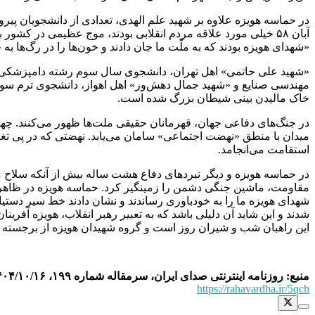
آبان ۵۸ خیلی مورد علاقه مردم انقلابی بودند، موج عظیمی در کشو
«شهدای هویزه بودند که به ملّت ما جان دادند و خون‌ها را در رگ‌ها به
مهندسی صنایع و «شهید جمال دهش‌ور» اهل اهواز، دانشجوی ترم سوم 
خاک مالیدن بینی شیطان بزرگ شده است.
در جنگ‌های دفاعی جهان، قهرمانان حقیقی ملت‌ها ظهور می‌کنند. چهار
میدان با منطق «نهضت اجتماعی» سامان می‌یابد. نهضتی که در پی تغ
استقامت می‌انجامد.
در حماسه هویزه و دیگر نبردهای دفاع هشت ساله بیش از آنکه سلاح 
مقاومت، ماشین جنگی دشمن را زمینگیر کرد. حماسه هویزه در ظاهر با
شهدای هویزه ما را به خودباوری رساندند و نشان دادند خط سیر دست
این راهبان شب و شیران روز است و گروه شهیدان هویزه از برجسته تری
منبع: روزنامه اینترنتی صدای ایران، سرمقاله شماره ۱۹۹، ۱۴۰۴/۱۰/۱۶
https://rahavardha.ir/5qch