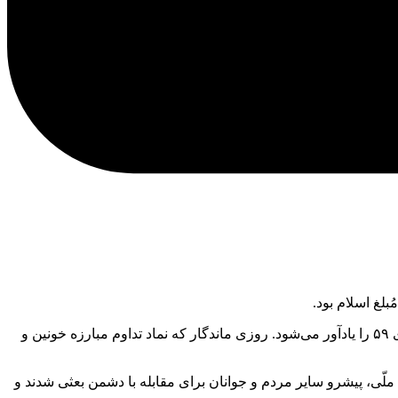
لغ اسلام بود.
تقویم زمستان در شانزدهمین روز خود، رو سفیدتر از همیشه نام «شهدای دانشجو» را برایمان زنده می‌کند و حماسه کربلایی هویزه در ۱۶ دی ۵۹ را یادآور می‌شود. روزی ماندگار که نماد تداوم مبارزه خونین و
ش ملّی، پیشرو سایر مردم و جوانان برای مقابله با دشمن بعثی شدند و