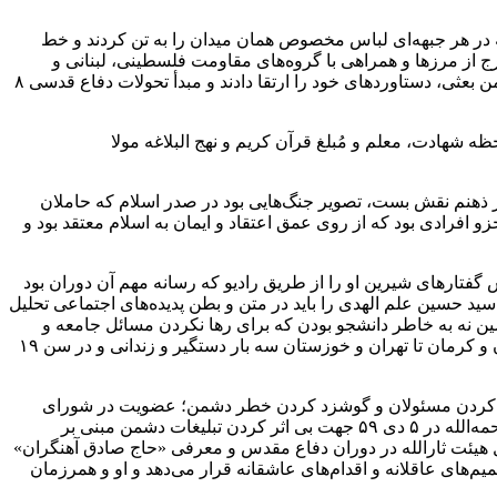
 در هر جبهه‌ای لباس مخصوص همان میدان را به تن کردند و خط
ارج از مرزها و همراهی با گروه‌های مقاومت فلسطینی، لبنانی و
افغانستانی در جنگ با اسرائیل و شوروی- را دنبال نمودند و در نهایت نیز با مقاومت انقلابی تکلیف مدارانه و مظلومانه زیر شِنی تانک‌های دشمن بعثی، دستاوردهای خود را ارتقا دادند و مبدأ تحولات دفاع قدسی ۸
ه شهادت، معلم و مُبلغ قرآن کریم و نهج البلاغه مولا
ر ذهنم نقش بست، تصویر جنگ‌هایی بود در صدر اسلام که حاملان
افرادی بود که از روی عمق اعتقاد و ایمان به اسلام معتقد بود و
 تخمین زده می‌شود و چند برابر این تعداد نیز درس گفتارهای شیرین او را از طریق رادیو که رسانه مهم آن دوران بود
اً سید حسین علم الهدی را باید در متن و بطن پدیده‌های اجتماعی تحلیل
ین نه به خاطر دانشجو بودن که برای رها نکردن مسائل جامعه و
کشورش است. او که خود را بدهکار نظام و انقلابش می‌داند، دائم به دنبال حل مسئله است. او در جریان مبارزات گسترده انقلابی از خراسان و کرمان تا تهران و خوزستان سه بار دستگیر و زندانی و در سن ۱۹
وشیار کردن مسئولان و گوشزد کردن خطر دشمن؛ عضویت در شورای
فرماندهی سپاه تازه تأسیس خوزستان، راه اندازی شورای مقاومت مساجد اهواز، برنامه‌ریزی و اجرای دیدار تاریخی عشایر با امام خمینی رحمه‌الله در ۵ دی ۵۹ جهت بی اثر کردن تبلیغات دشمن مبنی بر
 هیئت ثارالله در دوران دفاع مقدس و معرفی «حاج صادق آهنگران»
علم الهدی را در مدت ۲۲ سال عمر پربرکتش در نوک پیکان تصمیم‌های عاقلانه و اقدام‌های عاشقانه قرار می‌دهد و او و همرزمان