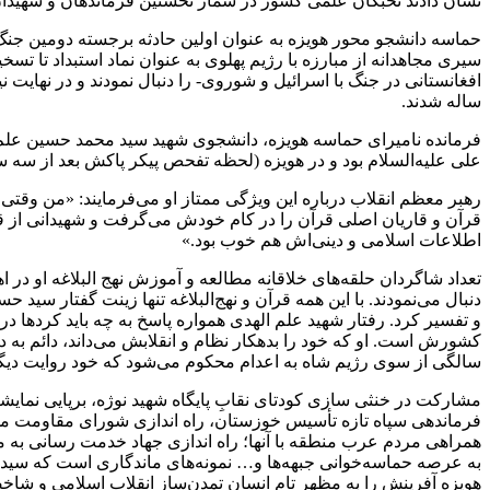
نشان دادند نخبگان علمی کشور در شمار نخستین فرماندهان و شهیدا
حماسه دانشجو محور هویزه به عنوان اولین حادثه برجسته دومین جن
سیری مجاهدانه از مبارزه با رژیم پهلوی به عنوان نماد استبداد تا تس
ساله شدند.
فرمانده نامیرای حماسه هویزه، دانشجوی شهید سید محمد حسین علم الهد
علی علیه‌السلام بود و در هویزه (لحظه تفحص پیکر پاکش بعد از سه س
رهبر معظم انقلاب درباره این ویژگی ممتاز او می‌فرمایند: «من وقت
قرآن و قاریان اصلی قرآن را در کام خودش می‌گرفت و شهیدانی از قار
اطلاعات اسلامی و دینی‌اش هم خوب بود.»
دنبال می‌نمودند. با این همه قرآن و نهج‌البلاغه تنها زینت گفتار سید 
و تفسیر کرد. رفتار شهید علم الهدی همواره پاسخ به چه باید کردها
سالگی از سوی رژیم شاه به اعدام محکوم می‌شود که خود روایت دی
مشارکت در خنثی سازی کودتای نقابِ پایگاه شهید نوژه، برپایی نما
همراهی مردم عرب منطقه با آنها؛ راه اندازی جهاد خدمت رسانی به 
هویزه آفرینش را به مظهر تام انسان تمدن‌ساز انقلاب اسلامی و شاخصی