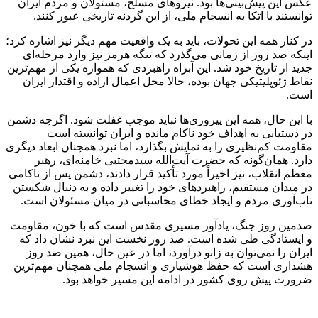
عکس این پیش‌بینی‌ها بود. نیروهای مسلح، مسئولان و مردم ایران
توانستند با اتکا به انسجام ملی، از این گردنه تاریخی عبور کنند.
در کنار همه این تحولات، باید به یک واقعیت مهم دیگر نیز اشاره کرد؛
اینکه صد روز از زمانی می‌گذرد که تنگه هرمز نیز وارد مرحله‌ای
جدید از تاریخ خود شد. این آبراه راهبردی که همواره یکی از مهم‌ترین
نقاط ژئوپلیتیکی جهان بوده، حالا محل اعمال اراده و اقتدار ایران
است.
با این حال، همه این پیروزی‌ها نباید موجب غفلت شود. اگرچه دشمن
در دستیابی به اهداف خود ناکام مانده و ایران توانسته است
مقاومت کم‌نظیری را به نمایش بگذارد، اما نبرد همچنان ابعاد دیگری
دارد. همان‌گونه که حضرت آیت‌الله سیدمجتبی خامنه‌ای، رهبر
معظم انقلاب، نیز اخیراً مورد تأکید قرار دادند، دشمن پس از ناکامی
در میدان مستقیم، راهبردهای خود را تغییر داده و به دنبال شکستن
تاب‌آوری مردم و ایجاد خطای محاسباتی در میان مسئولان است.
صدمین روز جنگ، یادآور مسیری مقدس است که با خون، مقاومت
و ایستادگی طی شده است. صد روز نخست این نبرد نشان داد که
ایران را نمی‌توان به زانو درآورد، اما در عین حال، همین صد روز
هشداری است که حفظ هوشیاری و انسجام ملی همچنان مهم‌ترین
ضرورت پیش روی کشور در ادامه این مسیر خواهد بود.