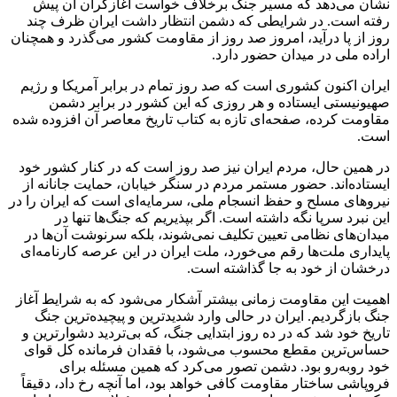
نشان می‌دهد که مسیر جنگ برخلاف خواست آغازگران آن پیش
رفته است. در شرایطی که دشمن انتظار داشت ایران ظرف چند
روز از پا درآید، امروز صد روز از مقاومت کشور می‌گذرد و همچنان
اراده ملی در میدان حضور دارد.
ایران اکنون کشوری است که صد روز تمام در برابر آمریکا و رژیم
صهیونیستی ایستاده و هر روزی که این کشور در برابر دشمن
مقاومت کرده، صفحه‌ای تازه به کتاب تاریخ معاصر آن افزوده شده
است.
در همین حال، مردم ایران نیز صد روز است که در کنار کشور خود
ایستاده‌اند. حضور مستمر مردم در سنگر خیابان، حمایت جانانه از
نیروهای مسلح و حفظ انسجام ملی، سرمایه‌ای است که ایران را در
این نبرد سرپا نگه داشته است. اگر بپذیریم که جنگ‌ها تنها در
میدان‌های نظامی تعیین تکلیف نمی‌شوند، بلکه سرنوشت آن‌ها در
پایداری ملت‌ها رقم می‌خورد، ملت ایران در این عرصه کارنامه‌ای
درخشان از خود به جا گذاشته است.
اهمیت این مقاومت زمانی بیشتر آشکار می‌شود که به شرایط آغاز
جنگ بازگردیم. ایران در حالی وارد شدیدترین و پیچیده‌ترین جنگ
تاریخ خود شد که در ده روز ابتدایی جنگ، که بی‌تردید دشوارترین و
حساس‌ترین مقطع محسوب می‌شود، با فقدان فرمانده کل قوای
خود روبه‌رو بود. دشمن تصور می‌کرد که همین مسئله برای
فروپاشی ساختار مقاومت کافی خواهد بود، اما آنچه رخ داد، دقیقاً