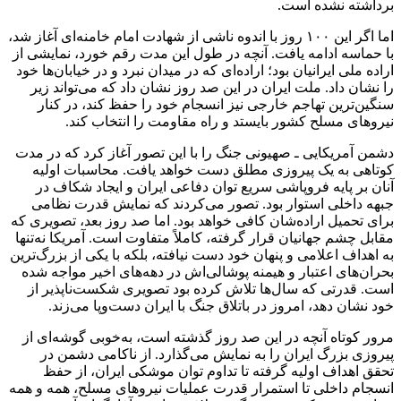
برداشته نشده است.
اما اگر این ۱۰۰ روز با اندوه ناشی از شهادت امام خامنه‌ای آغاز شد،
با حماسه ادامه یافت. آنچه در طول این مدت رقم خورد، نمایشی از
اراده ملی ایرانیان بود؛ اراده‌ای که در میدان نبرد و در خیابان‌ها خود
را نشان داد. ملت ایران در این صد روز نشان داد که می‌تواند زیر
سنگین‌ترین تهاجم خارجی نیز انسجام خود را حفظ کند، در کنار
نیروهای مسلح کشور بایستد و راه مقاومت را انتخاب کند.
دشمن آمریکایی ـ صهیونی جنگ را با این تصور آغاز کرد که در مدت
کوتاهی به یک پیروزی مطلق دست خواهد یافت. محاسبات اولیه
آنان بر پایه فروپاشی سریع توان دفاعی ایران و ایجاد شکاف در
جبهه داخلی استوار بود. تصور می‌کردند که نمایش قدرت نظامی
برای تحمیل اراده‌شان کافی خواهد بود. اما صد روز بعد، تصویری که
مقابل چشم جهانیان قرار گرفته، کاملاً متفاوت است. آمریکا نه‌تنها
به اهداف اعلامی و پنهان خود دست نیافته، بلکه با یکی از بزرگ‌ترین
بحران‌های اعتبار و هیمنه پوشالی‌اش در دهه‌های اخیر مواجه شده
است. قدرتی که سال‌ها تلاش کرده بود تصویری شکست‌ناپذیر از
خود نشان دهد، امروز در باتلاق جنگ با ایران دست‌وپا می‌زند.
مرور کوتاه آنچه در این صد روز گذشته است، به‌خوبی گوشه‌ای از
پیروزی بزرگ ایران را به نمایش می‌گذارد. از ناکامی دشمن در
تحقق اهداف اولیه گرفته تا تداوم توان موشکی ایران، از حفظ
انسجام داخلی تا استمرار قدرت عملیات نیروهای مسلح، همه و همه