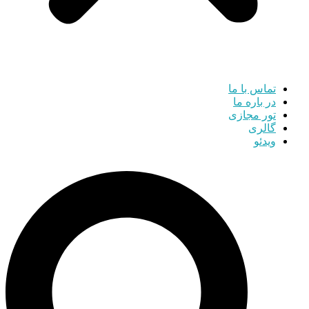
تماس با ما
در باره ما
تور مجازی
گالری
ویدئو