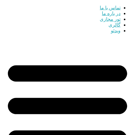
تماس با ما
در باره ما
تور مجازی
گالری
ویدئو