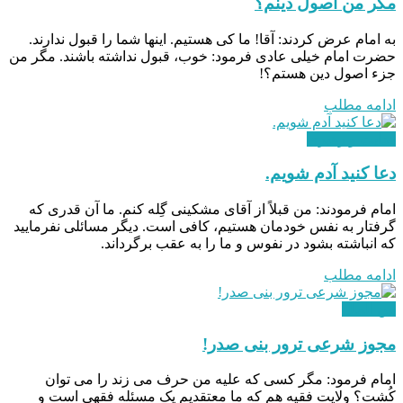
مگر من اصول دینم؟
به امام عرض کردند: آقا! ما کی هستیم. اینها شما را قبول ندارند.
حضرت امام خیلی عادی فرمود: خوب، قبول نداشته باشند. مگر من
جزء اصول دین هستم؟!
ادامه مطلب
هدایت و رهبری
دعا کنید آدم شویم.
امام فرمودند: من قبلاً از آقای مشكینی گِله كنم. ما آن‌ قدری كه
گرفتار به نفس خودمان هستیم، كافی است. دیگر مسائلی نفرمایید
كه انباشته بشود در نفوس و ما را به عقب برگرداند.
ادامه مطلب
بین الملل
مجوز شرعی ترور بنی صدر!
امام فرمود: مگر کسی که علیه من حرف می زند را می توان
کُشت؟ ولایت فقیه هم که ما معتقدیم یک مسئله فقهی است و