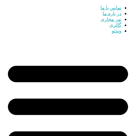
تماس با ما
در باره ما
تور مجازی
گالری
ویدئو