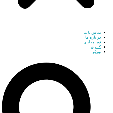
تماس با ما
در باره ما
تور مجازی
گالری
ویدئو