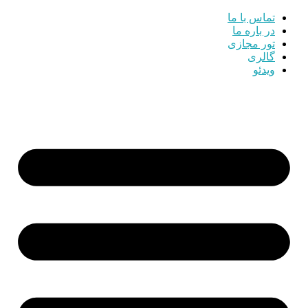
تماس با ما
در باره ما
تور مجازی
گالری
ویدئو