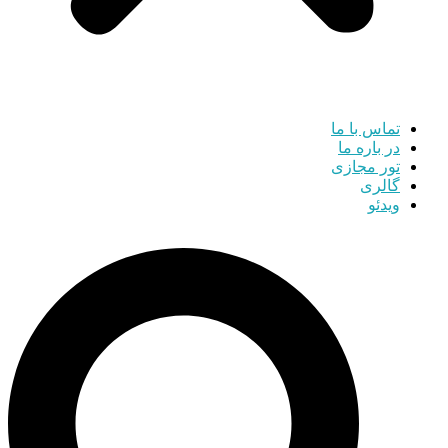
تماس با ما
در باره ما
تور مجازی
گالری
ویدئو