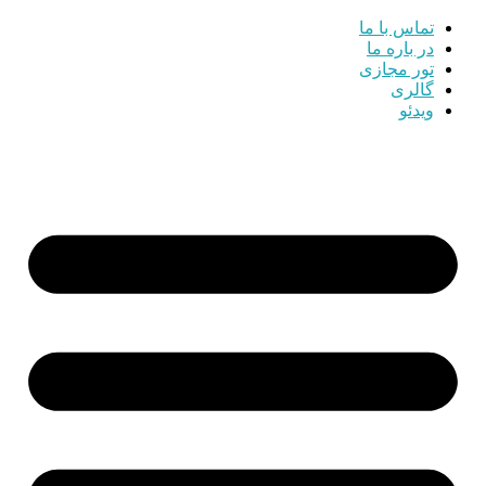
تماس با ما
در باره ما
تور مجازی
گالری
ویدئو