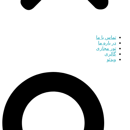
تماس با ما
در باره ما
تور مجازی
گالری
ویدئو