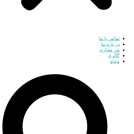
تماس با ما
در باره ما
تور مجازی
گالری
ویدئو