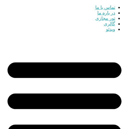
تماس با ما
در باره ما
تور مجازی
گالری
ویدئو