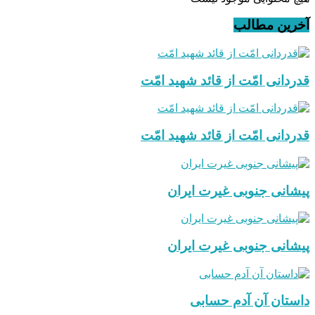
آخرین مطالب
قدردانی امّت از قائد شهید امّت
قدردانی امّت از قائد شهید امّت
پیشانی جنوبی غیرت ایران
پیشانی جنوبی غیرت ایران
داستان آن آدم حسابی