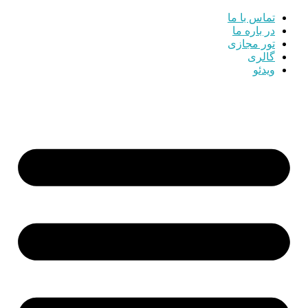
تماس با ما
در باره ما
تور مجازی
گالری
ویدئو