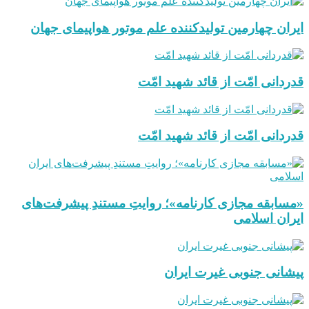
ایران چهارمین تولیدکننده علم موتور هواپیمای جهان
قدردانی امّت از قائد شهید امّت
قدردانی امّت از قائد شهید امّت
«مسابقه مجازی کارنامه»؛ روایتِ مستندِ پیشرفت‌های
ایران اسلامی
پیشانی جنوبی غیرت ایران