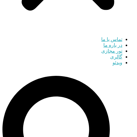
تماس با ما
در باره ما
تور مجازی
گالری
ویدئو