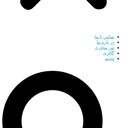
تماس با ما
در باره ما
تور مجازی
گالری
ویدئو