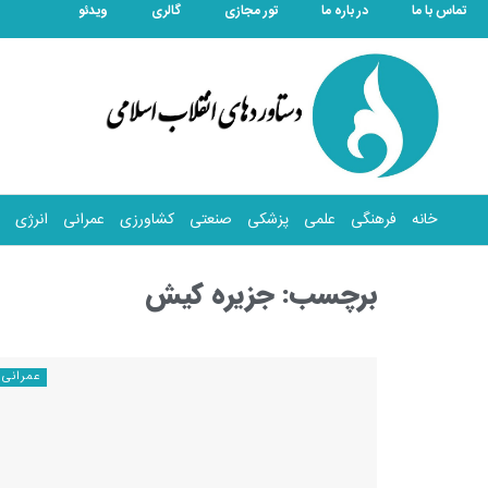
تماس با ما
در باره ما
تور مجازی
گالری
ویدئو
خانه
فرهنگی
علمی
پزشکی
صنعتی
کشاورزی
عمرانی
انرژی
برچسب:
جزیره کیش
عمرانی