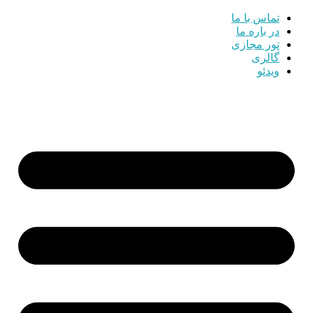
تماس با ما
در باره ما
تور مجازی
گالری
ویدئو