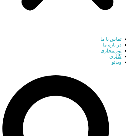
تماس با ما
در باره ما
تور مجازی
گالری
ویدئو