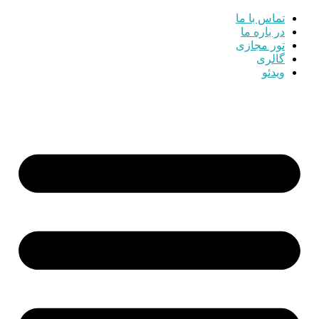
تماس با ما
در باره ما
تور مجازی
گالری
ویدئو