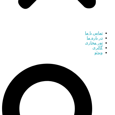
تماس با ما
در باره ما
تور مجازی
گالری
ویدئو