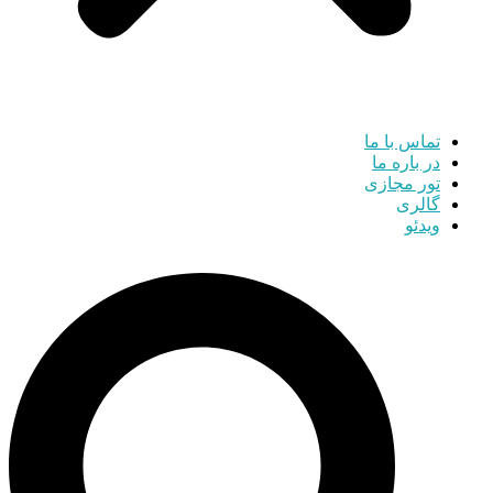
تماس با ما
در باره ما
تور مجازی
گالری
ویدئو