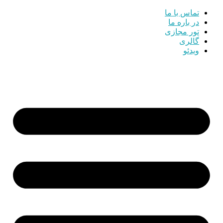
تماس با ما
در باره ما
تور مجازی
گالری
ویدئو