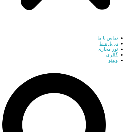
تماس با ما
در باره ما
تور مجازی
گالری
ویدئو