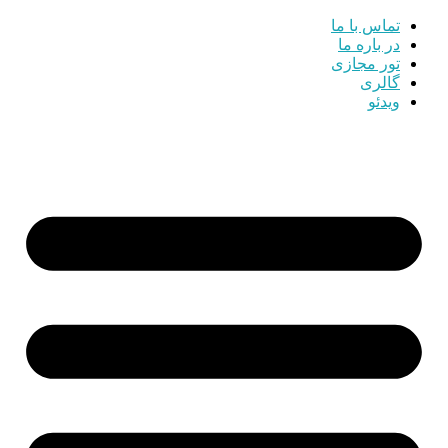
تماس با ما
در باره ما
تور مجازی
گالری
ویدئو