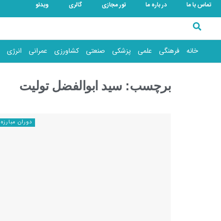
تماس با ما
در باره ما
تور مجازی
گالری
ویدئو
خانه
فرهنگی
علمی
پزشکی
صنعتی
کشاورزی
عمرانی
انرژی
برچسب:
سید ابوالفضل تولیت
دوران مبارزه