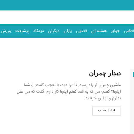
نظامی
جوایز
هسته ای
قضایی
یاران
دیگران
دیدگاه
پیشرفت
ورزش
دیدار چمران
ماشین چمران از راه رسید. تا مرا دید، با تعجب گفت: اِ، شما
اینجا؟ گفتم: من که به شما گفتم اینجا کار دارم. گفت که من عقل
ندارم و از این حرف‌ها.
ادامه مطلب