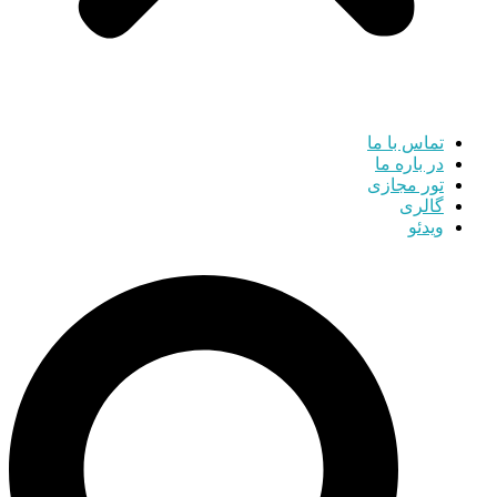
تماس با ما
در باره ما
تور مجازی
گالری
ویدئو