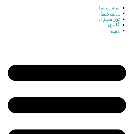
تماس با ما
در باره ما
تور مجازی
گالری
ویدئو