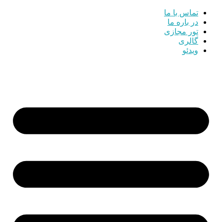
تماس با ما
در باره ما
تور مجازی
گالری
ویدئو