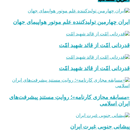
ایران چهارمین تولیدکننده علم موتور هواپیمای جهان
قدردانی امّت از قائد شهید امّت
قدردانی امّت از قائد شهید امّت
«مسابقه مجازی کارنامه»؛ روایتِ مستندِ پیشرفت‌های
ایران اسلامی
پیشانی جنوبی غیرت ایران