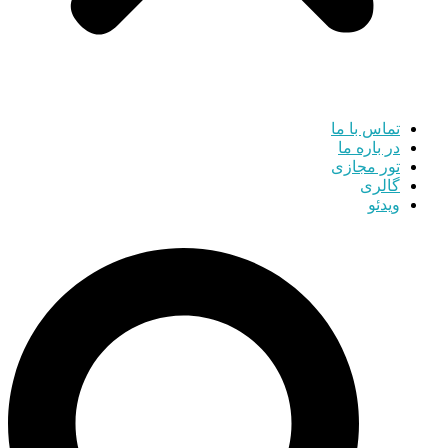
تماس با ما
در باره ما
تور مجازی
گالری
ویدئو