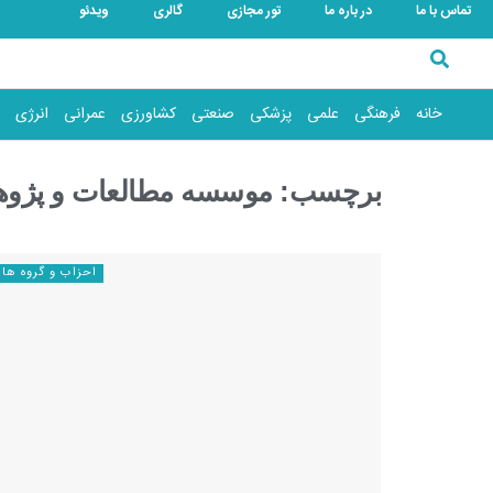
تماس با ما
در باره ما
تور مجازی
گالری
ویدئو
خانه
فرهنگی
علمی
پزشکی
صنعتی
کشاورزی
عمرانی
انرژی
برچسب:
موسسه مطالعات و پژو
احزاب و گروه ها