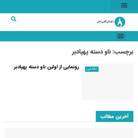
هسته ای
خاطرات انقلاب
شرکت های برتر
برچسب:
ناو دسته پهپادبر
رونمایی از اولین ناو دسته پهپادبر
نظامی
آخرین مطالب