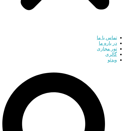
تماس با ما
در باره ما
تور مجازی
گالری
ویدئو