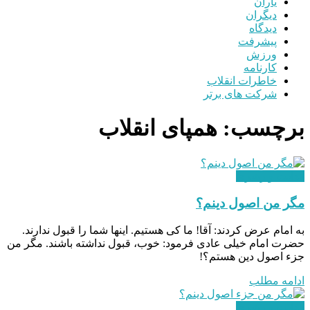
یاران
دیگران
دیدگاه
پیشرفت
ورزش
کارنامه
خاطرات انقلاب
شرکت های برتر
برچسب:
همپای انقلاب
هدایت و رهبری
مگر من اصول دینم؟
به امام عرض کردند: آقا! ما کی هستیم. اینها شما را قبول ندارند.
حضرت امام خیلی عادی فرمود: خوب، قبول نداشته باشند. مگر من
جزء اصول دین هستم؟!
ادامه مطلب
هدایت و رهبری