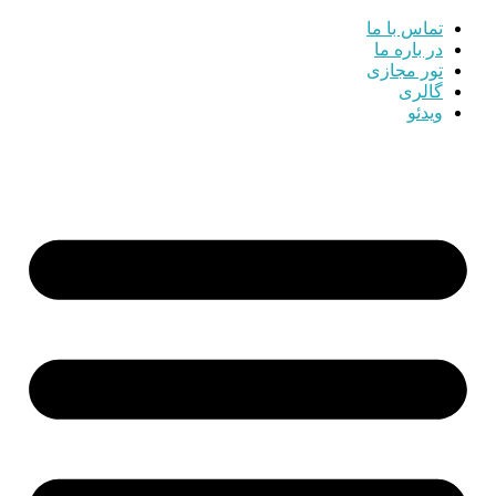
تماس با ما
در باره ما
تور مجازی
گالری
ویدئو