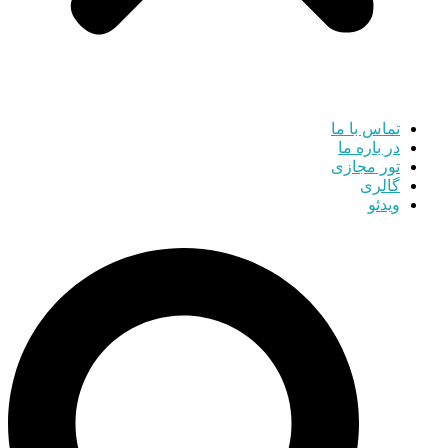
تماس با ما
در باره ما
تور مجازی
گالری
ویدئو