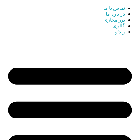
تماس با ما
در باره ما
تور مجازی
گالری
ویدئو