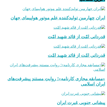
ایران چهارمین تولیدکننده علم موتور هواپیمای جهان
قدردانی امّت از قائد شهید امّت
قدردانی امّت از قائد شهید امّت
«مسابقه مجازی کارنامه»؛ روایتِ مستندِ پیشرفت‌های
ایران اسلامی
پیشانی جنوبی غیرت ایران