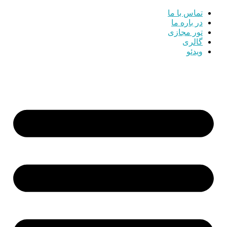
تماس با ما
در باره ما
تور مجازی
گالری
ویدئو