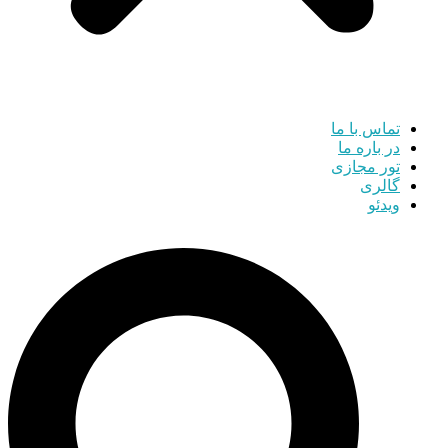
تماس با ما
در باره ما
تور مجازی
گالری
ویدئو