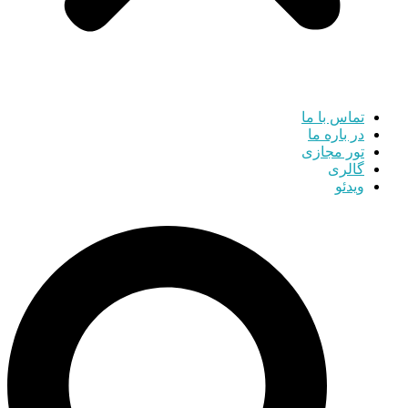
تماس با ما
در باره ما
تور مجازی
گالری
ویدئو