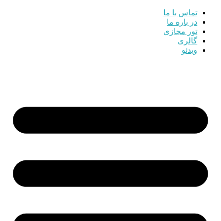
تماس با ما
در باره ما
تور مجازی
گالری
ویدئو