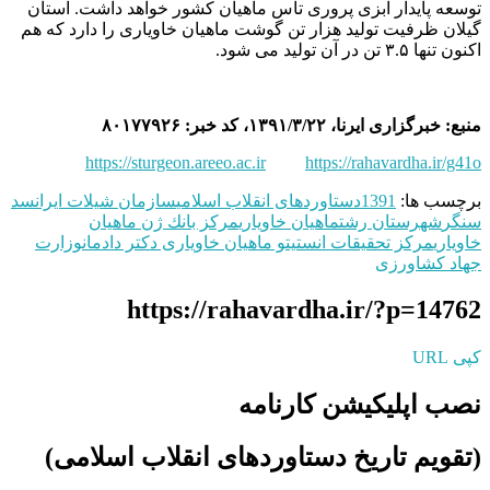
توسعه پایدار آبزی پروری تاس ماهیان کشور خواهد داشت. استان
گیلان ظرفیت تولید هزار تن گوشت ماهیان خاویاری را دارد که هم
اکنون تنها ۳.۵ تن در آن تولید می شود.
منبع: خبرگزاری ایرنا، ۱۳۹۱/۳/۲۲، کد خبر: ۸۰۱۷۷۹۲۶
https://sturgeon.areeo.ac.ir
https://rahavardha.ir/g41o
برچسب ها:
1391
دستاوردهای انقلاب اسلامی
سازمان شیلات ایران
سد
سنگر
شهرستان رشت
ماهیان خاویاری
مرکز بانك ژن ماهیان
خاویاری
مرکز تحقیقات انستیتو ماهیان خاویاری دکتر دادمان
وزارت
جهاد کشاورزی
https://rahavardha.ir/?p=14762
کپی URL
نصب اپلیکیشن کارنامه
(تقویم تاریخ دستاوردهای انقلاب اسلامی​)