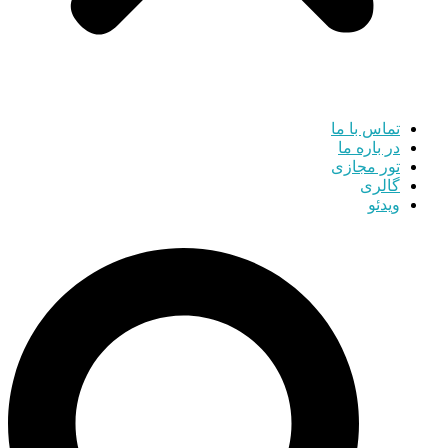
تماس با ما
در باره ما
تور مجازی
گالری
ویدئو