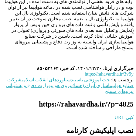
ارابه های فرود بخشی از توانمندی های به دست آمده در این هواپیما
بوده و در رادار هواشناسی نصب شده در دماغه هواپیما نیز از توان
شرکت های دانش بنیان استفاده شده است. تکنولوژی بال این
هواپیما به تکنولوژی بال با تعبیه نصب مخازن سوخت در آن تغییر
یافته و پایش دائمی و ثبت داده های پروازی حین و پس از پرواز
(نمایش و تحلیل سه بعدی داده های سورتی و پروازی) تحولی در
آموزش خلبانی ایجاد کرده است. یاسین در شرکت صنایع
هواپیماسازی ایران وابسته به وزارت دفاع و پشتیبانی نیروهای
مسلح طراحی و ساخته شده است.
خبرگزاری ایرنا، ۱۴۰۱/۱۲/۲۰، کد خبر: ۸۵۰۵۳۱۶۴
https://rahavardha.ir/3v5y
برچسب ها:
جت آموزشی یاسین
دستاوردهای انقلاب اسلامی
شرکت
صنایع هواپیماسازی ایران (هسا)
نیروی هوایی
وزارت دفاع و پشتیبانی
نیروهای مسلح
https://rahavardha.ir/?p=4825
کپی URL
نصب اپلیکیشن کارنامه