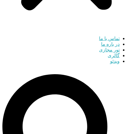
تماس با ما
در باره ما
تور مجازی
گالری
ویدئو