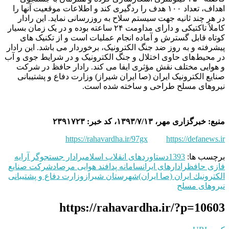
اهداف، تعداد ۱۰۰ هدف را ردگیری کند و اطلاعات موقعیت آنها را
در هر چند ثانیه جهت سیستم سلاح به روزرسانی نماید. این رادار
کاملاً تاکتیکی و دارای مداومت ۲۴ ساعته بوده و در یک زمان بسیار
کوتاه قابل گسترش و آماده انجام عملیات است و از تکنیک ‌های
پیشرفته و به روز ضد جنگ الکترونیک، برخوردار می باشد. این رادار
در محیط‌های حاوی اختلال و جنگ الکترونیک و در شرایط جوی و آب
و هوایی مختلف نقش مؤثری ایفا می کند. رادار حافظ در شرکت
صنایع الکترونیک ایران (صا ایران شیراز) وزارت دفاع و پشتیبانی
نیروهای مسلح طراحی و ساخته شده است.
منبع: خبرگزاری مهر، ۱۳۹۳/۷/۱۳، کد خبر: ۲۳۹۱۷۲۳
https://rahavardha.ir/97gx
https://defanews.ir
برچسب ها:
1393
دستاوردهای انقلاب اسلامی
رادار جستجوگر آرايه
فازی حافظ
رادارهای ایران
سامانه پدافند هوایی مرصاد
شركت صنايع
الكترونيك ايران (صا ایران)
شهرستان شیراز
وزارت دفاع و پشتیبانی
نیروهای مسلح
https://rahavardha.ir/?p=10603