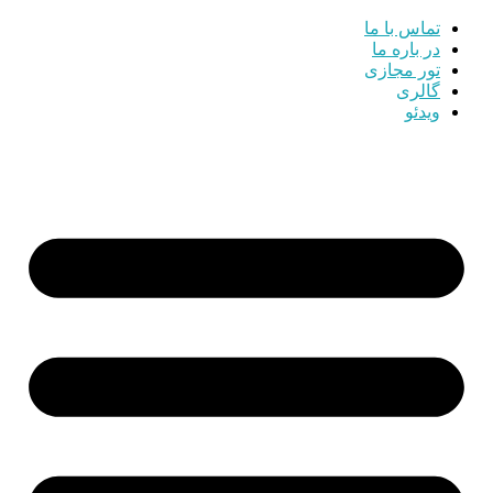
تماس با ما
در باره ما
تور مجازی
گالری
ویدئو