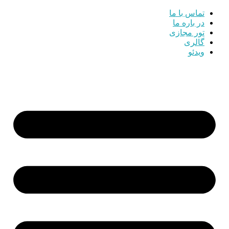
تماس با ما
در باره ما
تور مجازی
گالری
ویدئو