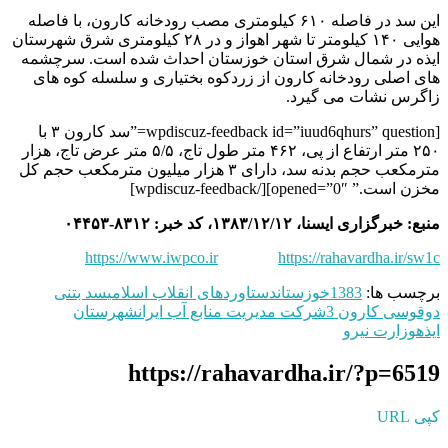
این سد در فاصله ۶۱۰ کیلومتری مصب رودخانه کارون، با فاصله
هوایی ۱۴۰ کیلومتر تا شهر اهواز و در ۲۸ کیلومتری شرق شهرستان
ایذه در شمال شرق استان خوزستان احداث شده است. سرچشمه
های اصلی رودخانه کارون از زردکوه بختیاری و سلسله کوه های
زاگرس نشات می گیرد.
[wpdiscuz-feedback id=”iuud6qhurs” question=”سد کارون ۳ با
۲۵۰ متر ارتفاع از پی، ۴۶۲ متر طول تاج، ۵/۵ متر عرض تاج، هزار
مترمکعب حجم بدنه سد، دارای ۳ هزار میلیون مترمکعب حجم کل
مخزن است.” opened=”0″][/wpdiscuz-feedback]
منبع: خبرگزاری ایسنا، ۱۳۸۳/۱۲/۱۲، کد خبر: ۸۳۱۲-۰۴۴۵۳
https://www.iwpco.ir
https://rahavardha.ir/sw1c
برچسب ها:
1383
خوزستان
دستاوردهای انقلاب اسلامی
سد بتنی
دوقوسی کارون 3
شرکت مدیریت منابع آب ایران
شهرستان
ایذه
وزارت نیرو
https://rahavardha.ir/?p=6519
کپی URL