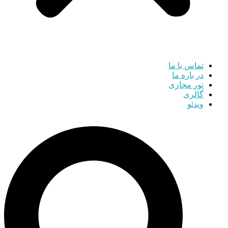
تماس با ما
در باره ما
تور مجازی
گالری
ویدئو