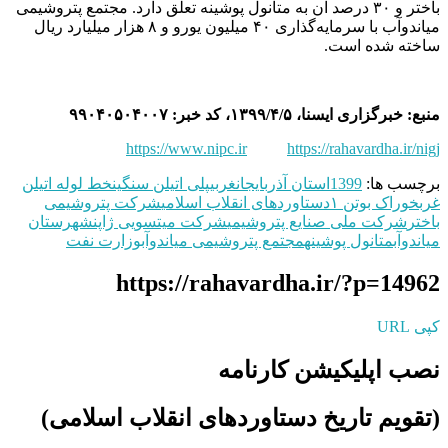
باختر و ۳۰ درصد آن به متانول پوشینه تعلق دارد. مجتمع پتروشیمی
میاندوآب با سرمایه‌گذاری ۴۰ میلیون یورو و ۸ هزار میلیارد ریال
ساخته شده است.
منبع: خبرگزاری ایسنا، ۱۳۹۹/۴/۵، کد خبر: ۹۹۰۴۰۵۰۴۰۰۷
https://www.nipc.ir
https://rahavardha.ir/nigj
برچسب ها:
1399
استان آذربایجانغربی
پلی اتیلن سنگین
خط لوله اتیلن
غرب
خوراک بوتن ۱
دستاوردهای انقلاب اسلامی
شرکت پتروشیمی
باختر
شرکت ملی صنایع پتروشیمی
شرکت میتسویی ژاپن
شهرستان
میاندوآب
متانول پوشینه
مجتمع پتروشیمی میاندوآب
وزارت نفت
https://rahavardha.ir/?p=14962
کپی URL
نصب اپلیکیشن کارنامه
(تقویم تاریخ دستاوردهای انقلاب اسلامی​)