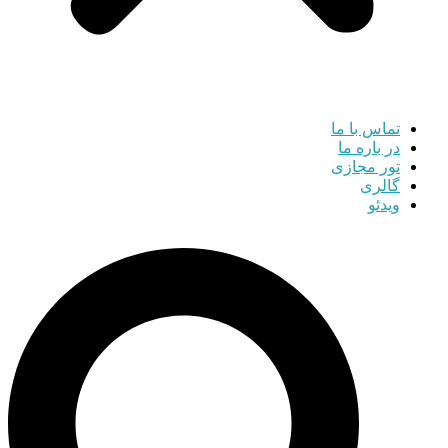
تماس با ما
در باره ما
تور مجازی
گالری
ویدئو