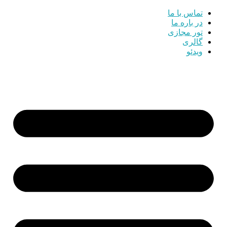
تماس با ما
در باره ما
تور مجازی
گالری
ویدئو