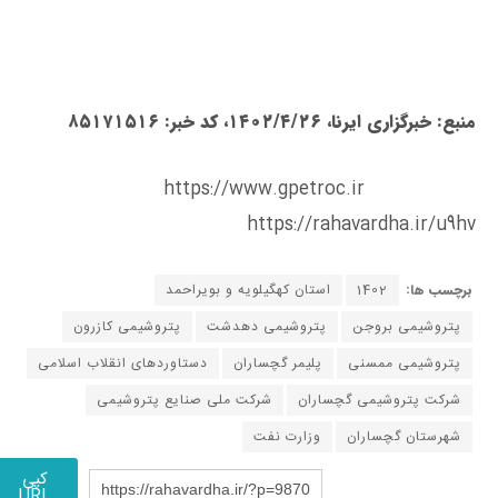
منبع: خبرگزاری ایرنا، ۱۴۰۲/۴/۲۶، کد خبر: ۸۵۱۷۱۵۱۶
https://www.gpetroc.ir
https://rahavardha.ir/u9hv
برچسب ها:
1402
استان کهگیلویه و بویراحمد
پتروشیمی‌ بروجن
پتروشیمی‌ دهدشت
پتروشیمی‌ کازرون
پتروشیمی‌ ممسنی
پلیمر گچساران
دستاوردهای انقلاب اسلامی
شرکت پتروشیمی گچساران
شرکت ملی صنایع پتروشیمی
شهرستان گچساران
وزارت نفت
کپی
https://rahavardha.ir/?p=9870
URL