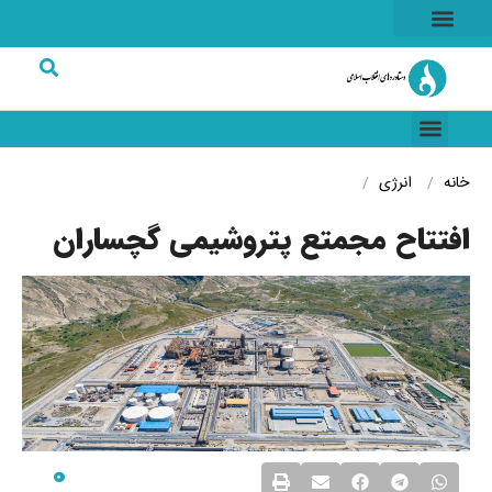
هسته ای
خاطرات انقلاب
شرکت های برتر
خانه
انرژی
افتتاح مجمتع پتروشیمی گچساران
0