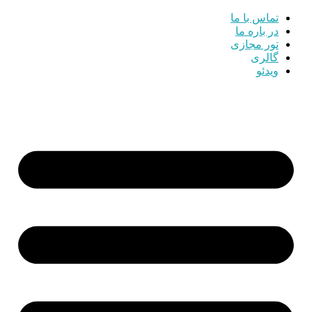
تماس با ما
در باره ما
تور مجازی
گالری
ویدئو