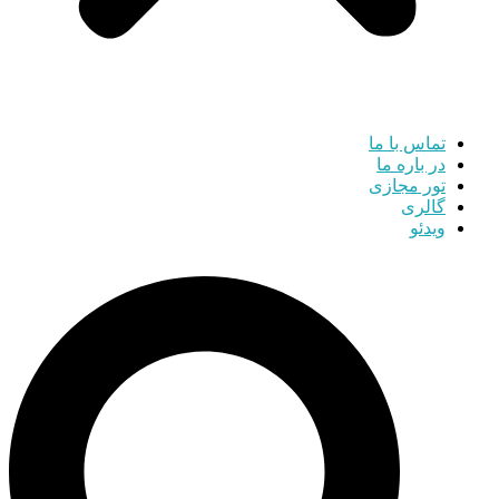
تماس با ما
در باره ما
تور مجازی
گالری
ویدئو