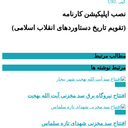
کپی URL
نصب اپلیکیشن کارنامه
(تقویم تاریخ دستاوردهای انقلاب اسلامی​)
مطالب مرتبط
مرتبط
نوشته ها
انرژی
افتتاح نیروگاه برق سد مخزنی آیت الله بهجت
انرژی
افتتاح سد مخزنی شهدای تازه سلماس