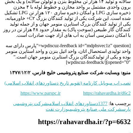
سالانه و تولید ۱۴ هزار تن مخلوط بنزن و تولوئن سالانه) و یک بخش
برون واحدی مشتمل بر واحد مخازن و خطوط لوله با ۴ مخزن
ذخیره سازی LPG و امکان ذخیره سازی ۱۲۰ هزار تن LPG تشکیل
شده است. این شرکت یکی از تولید کنندگان بزرگ C۲+ خاورمیانه،
یکی از تولید کنندگان بزرگ استایرن منومر جهان و از جمله تولید
کنندگان گاز طبیعی (سوخت پاک) به مقدار حدود ۴۸ هزار تن در روز‌‌
با امکان دسترسی آسان به آب های آزاد جهت صادرات است.
[wpdiscuz-feedback id=”mdphsvec1z” question=”پارس دارای سه
واحد تولیدی استحصال اتان، واحد اتیل بنزن و واحد استایرن منومر
بوده و یکی از تولیدکنندگان بزرگ استایرن منومر جهان است.”
opened=”0″][/wpdiscuz-feedback]
منبع: وبسایت شرکت صنایع پتروشیمی خلیج فارس، ۱۳۷۷/۱۲/۲
نصب اپ مبوبایل کارنامه (تقویم تاریخ دستاوردهای انقلاب اسلامی)
https://www.parspc.ir
https://rahavardha.ir/d6c2
برچسب ها:
1377
دستاوردهای انقلاب اسلامی
شرکت پتروشیمی
پارس
شرکت ملی صنایع پتروشیمی
وزارت نفت
https://rahavardha.ir/?p=6632