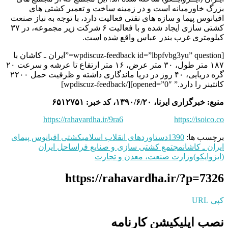
بزرگ خاورمیانه است و در زمینه ساخت و تعمیر کشتی های
اقیانوس پیما و سازه های نفتی فعالیت دارد، با توجه به نیاز صنعت
کشتی سازی ایجاد شده و با فعالیت ۶ شرکت زیر مجموعه، در ۳۷
کیلومتری غرب بندر عباس واقع شده است.
[wpdiscuz-feedback id=”lbpfvbg3yu” question=”ایران ـ کاشان با
۱۸۷ متر طول، ۳۰ متر عرض، ۱۶ متر ارتفاع تا عرشه و سرعت ۲۰
گره دریایی، ۴۰ روز در دریا ماندگاری داشته و ظرفیت حمل ۲۲۰۰
کانتینر را دارد.” opened=”0″][/wpdiscuz-feedback]
منبع: خبرگزاری ایرنا، ۱۳۹۰/۶/۲۰، کد خبر: ۶۵۱۲۷۵۱
https://rahavardha.ir/9ra6
https://isoico.co
برچسب ها:
1390
دستاوردهای انقلاب اسلامی
کشتی اقیانوس پیمای
ایران ـ کاشان
مجتمع کشتی سازی و صنایع فراساحل ایران
(ایزوایکو)
وزارت صنعت، معدن و تجارت
https://rahavardha.ir/?p=7326
کپی URL
نصب اپلیکیشن کارنامه