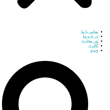
تماس با ما
در باره ما
تور مجازی
گالری
ویدئو