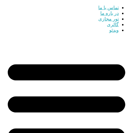
تماس با ما
در باره ما
تور مجازی
گالری
ویدئو