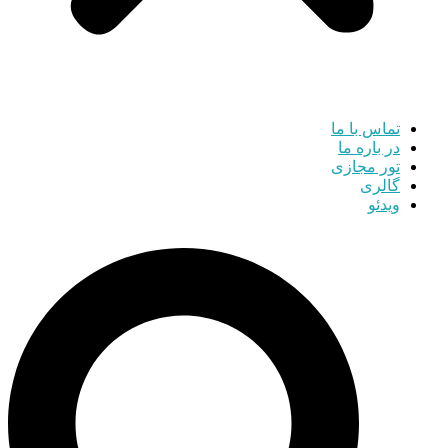
تماس با ما
در باره ما
تور مجازی
گالری
ویدئو