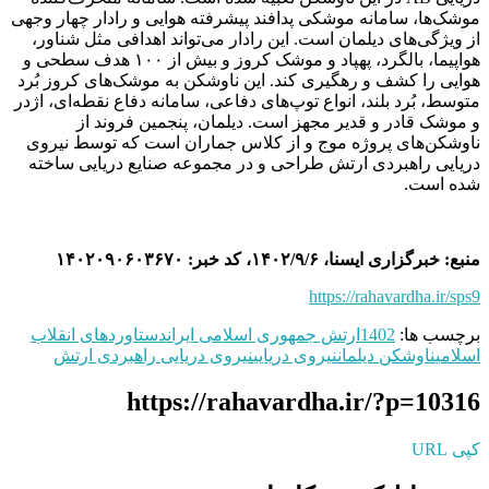
موشک‌ها، سامانه موشکی پدافند پیشرفته هوایی و رادار چهار وجهی
از ویژگی‌های دیلمان است. این رادار می‌تواند اهدافی مثل شناور،
هواپیما، بالگرد، پهپاد و موشک کروز و بیش از ۱۰۰ هدف سطحی و
هوایی را کشف و رهگیری کند. این ناوشکن به موشک‌های کروز بُرد
متوسط، بُرد بلند، انواع توپ‌های دفاعی، سامانه دفاع نقطه‌ای، اژدر
و موشک قادر و قدیر مجهز است. دیلمان، پنجمین فروند از
ناوشکن‌های پروژه موج و از کلاس جماران است که توسط نیروی
دریایی راهبردی ارتش طراحی و در مجموعه صنایع دریایی ساخته
شده است.
منبع: خبرگزاری ایسنا، ۱۴۰۲/۹/۶، کد خبر: ۱۴۰۲۰۹۰۶۰۳۶۷۰
https://rahavardha.ir/sps9
برچسب ها:
1402
ارتش جمهوری اسلامی ایران
دستاوردهای انقلاب
اسلامی
ناوشکن دیلمان
نیروی دریایی
نیروی دریایی راهبردی ارتش
https://rahavardha.ir/?p=10316
کپی URL