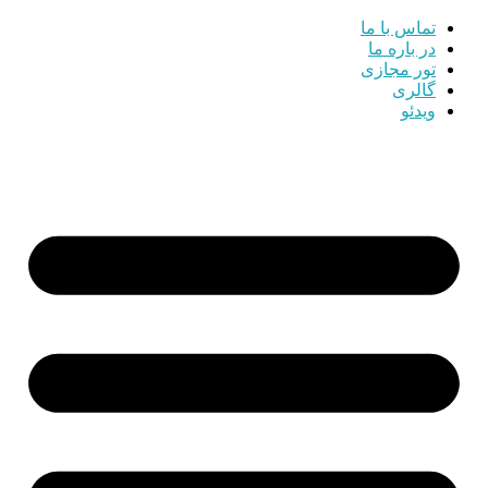
تماس با ما
در باره ما
تور مجازی
گالری
ویدئو