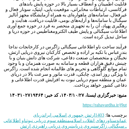
قابلیت اطمینان و انعطاف بسیار بالا در حوزه پایش باندهای
فرکانسی، ارتباطات مخابراتی، موقعیت یابی، اپتیک، سونار فعال و
غیرفعال، سامانه‌های ماهواره‌ای به همراه آزمایشگاه مجهز آنالیز
سیگنال با سامانه‌ها و آرایه‌های بومی، قابلیت دریافت، هدایت و
رهگیری پهپاد، آن را به تجهیزی منحصر به فرد در حوزه جمع آوری
اطلاعات سیگنالی و پایش طیف الکترومغناطیس در حوزه دریا و
ساحل تبدیل کرده است.
فرآیند ساخت ناو اطلاعاتی سیگنالی زاگرس در کارخانجات نداجا
بندرعباس با تکیه بر اراده و تخصص کارکنان نیروی دریایی ارتش،
نخبگان و متخصصان صنعت دفاعی، شرکت های دانش بنیان و با
چینش دقیق هزاران قطعه و سامانه به صورت همزمان و با وجود
تمام موانع گلوگاهی و تحریم های ظالمانه انجام شده است. زاگرس
با ویژگی روز آمدی، چابکی، قدرت مانور و سرعت بالا در دریای
عمان و منطقه سوم دریایی نبوت به افزایش قدرت اطلاعاتی و
دفاعی کشور خواهد پرداخت.
منبع: خبرگزاری ایسنا، ۱۴۰۳/۱۰/۲۷، کد خبر: ۱۴۰۳۱۰۲۷۱۹۴۶۴
https://rahavardha.ir/j9ut
برچسب ها:
1403
ارتش جمهوری اسلامی ایران
دریای
عمان
دستاوردهای انقلاب اسلامی
منطقه سوم دریایی نبوت
ناو اطلاعاتی
ـ سیگنالی زاگرس
نیروی دریایی
نیروی دریایی راهبردی ارتش