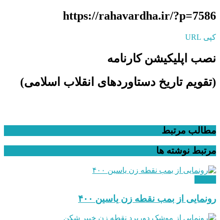
https://rahavardha.ir/?p=7586
کپی URL
نصب اپلیکیشن کارنامه
(تقویم تاریخ دستاوردهای انقلاب اسلامی​)
مطالب مرتبط
مرتبط
نوشته ها
نظامی
رونمایی از بمب نقطه زن یاسین ۴۰۰