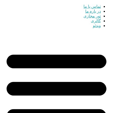
تماس با ما
در باره ما
تور مجازی
گالری
ویدئو