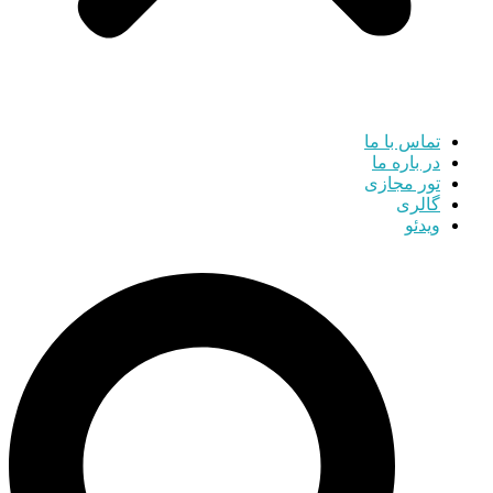
تماس با ما
در باره ما
تور مجازی
گالری
ویدئو