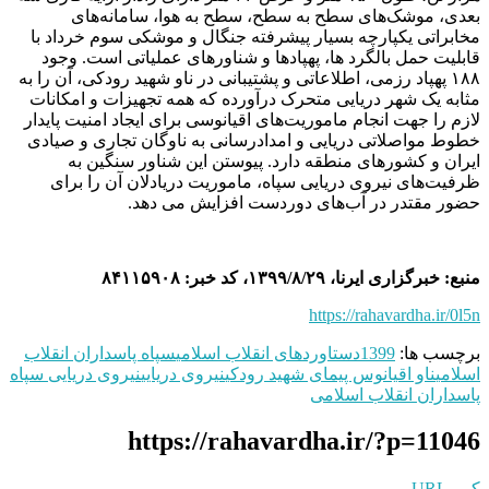
بعدی، موشک‌های سطح به سطح، سطح به هوا، سامانه‌های
مخابراتی یکپارچه بسیار پیشرفته جنگال و موشکی سوم خرداد با
قابلیت حمل بالگرد ها، پهپاد‌ها و شناور‌های عملیاتی است. وجود
۱۸۸ پهپاد رزمی، اطلاعاتی و پشتیبانی در ناو شهید رودکی، آن را به
مثابه یک شهر دریایی متحرک درآورده که همه تجهیزات و امکانات
لازم را جهت انجام ماموریت‌های اقیانوسی برای ایجاد امنیت پایدار
خطوط مواصلاتی دریایی و امدادرسانی به ناوگان تجاری و صیادی
ایران و کشور‌های منطقه‌ دارد. پیوستن این شناور سنگین به
ظرفیت‌های نیروی دریایی سپاه، ماموریت دریادلان آن را برای
حضور مقتدر در آب‌های دوردست افزایش می دهد.
منبع: خبرگزاری ایرنا، ۱۳۹۹/۸/۲۹، کد خبر: ۸۴۱۱۵۹۰۸
https://rahavardha.ir/0l5n
برچسب ها:
1399
دستاوردهای انقلاب اسلامی
سپاه پاسداران انقلاب
اسلامی
ناو اقیانوس پیمای شهید رودکی
نیروی دریایی
نیروی دریایی سپاه
پاسداران انقلاب اسلامی
https://rahavardha.ir/?p=11046
کپی URL