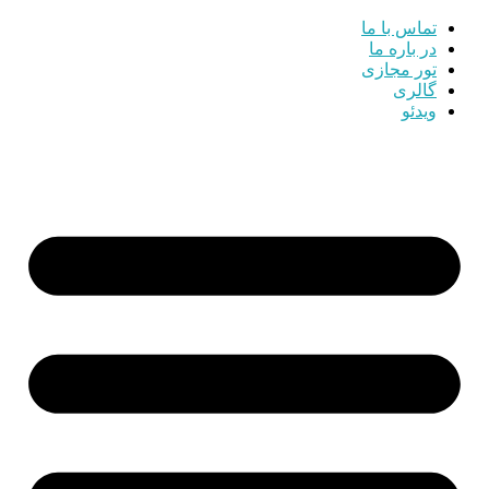
تماس با ما
در باره ما
تور مجازی
گالری
ویدئو