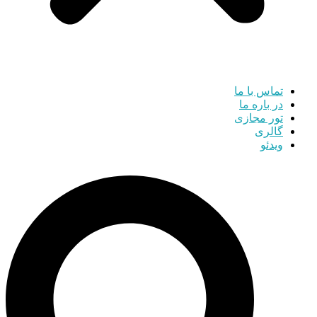
تماس با ما
در باره ما
تور مجازی
گالری
ویدئو