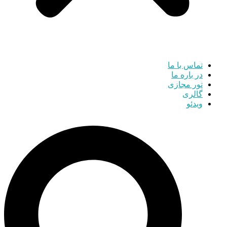
تماس با ما
در باره ما
تور مجازی
گالری
ویدئو