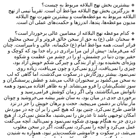
🔹 بیشترین بخش نهج البلاغه مربوط به چیست؟
🔸 بزرگترین بخش نهج البلاغه مواعظ آن است. تقریباً نیمی از نهج
البلاغه مربوط به موعظه‌هاست و بیشترین شهرت نهج البلاغه
مدیون موعظه‌ها، پندها، اندرزها و حکمت‌های عملی آن است.
🔹 کدام موعظه نهج البلاغه از مضامین عالی برخوردار است؟
🔸 سخنان علی (ع) به حق از سخن خالق فروتر و از سخن مخلوق
فراتر است، همه مواعظ امام (ع) حکیمانه، عالی و نامیراست. چنان
که می‌فرماید: «پیش از این مرا برادری در راه خدا بود که کوچک و
حقیر بودن دنیا در چشمش، او را در چشم من عظمت و شکوه
ویژه‌ای بخشیده بود. او از بندگی و چیرگی شکم خویش آزاد بود،
چیزی را نمی‌یافت، آرزو نمی‌کرد و چون می‌یافت، زیاده روی
نمی‌نمود. بیشتر روزگارش در سکوت می‌گذشت، اما گاهی که لب
به سخن می‌گشود بر سخنوران غالب می‌شد و عطش پرسشگران و
سوز تشنگی‌شان را فرو می‌نشاند. او به ظاهر افتاده می‌نمود و همه
ناتوانش می‌انگاشتند، ولی اگر زمان کوشش فرامی‌رسید و
برخوردی جدی در میان بود، به سان شیر بیشه می‌خروشید و چونان
مار بیابان بر دشمن می‌پیچید. حجت و برهان خویش را جز در نزد
قاضی طرح نمی‌کرد. چنین بود که هیچ کس را بر آن چه در موردش
امکان توجیهی باشد تا عذرش را نمی‌شنید، ملامتش نمی‌کرد. از هیچ
دردی جز به هنگام بهبودی شکوه نمی‌نمود و نمی‌نالید. آنچه می‌گفت
عمل می‌کرد و آنچه را نمی‌کرد، نمی‌گفت، اگر در سخن مغلوب
می‌شد، در سکوت و خاموشی شکست‌پذیر نبود، همواره به شنیدن