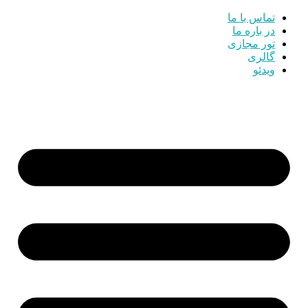
تماس با ما
در باره ما
تور مجازی
گالری
ویدئو