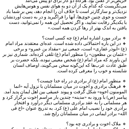
حریص‌تر از گفتن بود. هرگاه دو کار برای او پیش می‌آمد
می‌نگریست که کدام یک از آن دو به هوای نفس و هوس‌هایش
نزدیک‌تر و سازگارتر است تا خلاف آن را انجام دهد، پس بر شما باد
جست و جوی چنین خوی‌ها، آنها را فراگیرید و در به دست آوردنشان
با یکدیگر رقابت نمایید، و اگر تحصیل این همه را نمی‌توانید، دست
یافتن به اندک بهتر از رها کردن همه است.»
🔹 برادر مورد اشاره امام (ع) چه کسی است؟
🔸 در این باره احتمالاتی داده شده است. عده‌ای معتقدند مراد امام
(ع) «ابوذر غفاری» است، جمعی نیز «مقداد بن عمرو» و برخی
«عثمان بن مظعون» را منظور امام (ع) تلقی کرده‌اند. شماری نیز بر
این باورند که مراد امام (ع) شخص معینی نبوده، بلکه حضرت بر
طبق عادت عرب‌ها که این‌گونه سخن می‌گویند، اوصاف انسان
شایسته و خوب را معرفی کرده است.
🔹 منظور امام (ع) از برادری در راه خدا چیست؟
🔸 فرهنگ برادری و اخوت در میان مسلمانان با نزول آیه «انما
المومنون اخوه» شکل گرفت و پیوند عمیقی بین اهل ایمان پدید آمد.
پیامبر (ص) با ورود به «مدینه» چندین بار مراسم اخوت برگزار کرد و
هر مسلمانی را به عقد برادری مسلمانی دیگر درآورد و افتخار
برادری خود را نصیب امام علی (ع) کرد. به تدریج عنوان «اخ فی
الله» برادر ایمانی در میان مسلمانان رایج شد.
🔹 ملاک اخوت و برادری چه بود؟