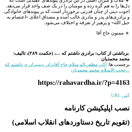
🔸 ملاک و میزان اصلی در این برادری پیوندهای عقیدتی است که
دل‌ها را به هم گره زده و مومنان را در یک صف واحد قرار می‌دهد.
اخوت دینی از چنان قدرتی برخوردار است که بر پیوندهای خانوادگی
و برادری‌های پدر و مادری غالب آمده و مصداق اعلای «اعتصام به
حبل الله» و پرهیز از تفرقه و اختلاف می‌شود.
🔹 ممنون حاج آقا
برداشتی از کتاب: برادری داشتم که …، (حکمت ۲۸۹)، تالیف:
محمد محمدیان
برچسب ها:
اکبر مظفری
الو سلام حاج آقا
برادر دینی
برادری داشتم که
...
حجت الاسلام محمد محمدیان
https://rahavardha.ir/?p=4163
کپی URL
نصب اپلیکیشن کارنامه
(تقویم تاریخ دستاوردهای انقلاب اسلامی​)