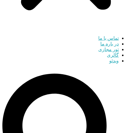
تماس با ما
در باره ما
تور مجازی
گالری
ویدئو