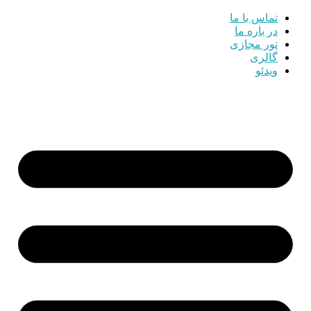
تماس با ما
در باره ما
تور مجازی
گالری
ویدئو