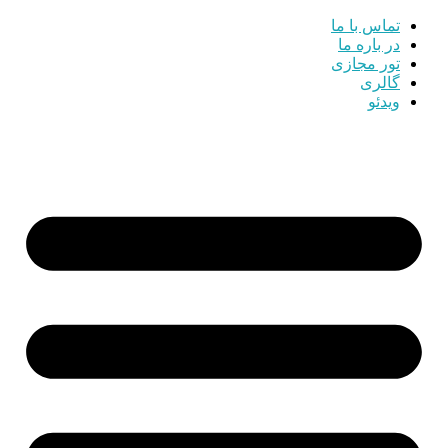
تماس با ما
در باره ما
تور مجازی
گالری
ویدئو