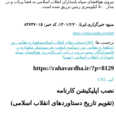
نیروی هوافضای سپاه پاسداران انقلاب اسلامی به فضا پرتاب و در
مدار ۵۰۰ کیلومتری زمین تزریق شده است.
منبع: خبرگزاری ایرنا، ۱۴۰۱/۲/۲۰، کد خبر: ۸۴۷۴۷۰۱۵
https://rahavardha.ir/n9s8
برچسب ها:
1401
دستاوردهای انقلاب اسلامی
ماهواره نظامی نور
1
ماهواره نظامی نور 2
منامه پایتخت بحرین
موشک ماهواره بر
قاصد
ناوگان پنجم نیروی دریایی آمریکا
نیروی هوافضای سپاه
پاسداران انقلاب اسلامی (نهسا)
https://rahavardha.ir/?p=8129
کپی URL
نصب اپلیکیشن کارنامه
(تقویم تاریخ دستاوردهای انقلاب اسلامی​)