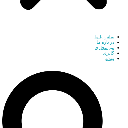
تماس با ما
در باره ما
تور مجازی
گالری
ویدئو