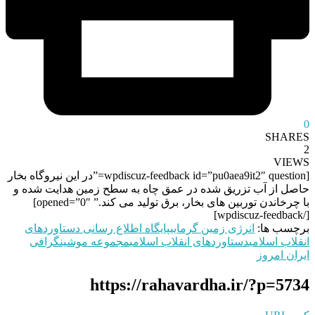
0
SHARES
2
VIEWS
[wpdiscuz-feedback id=”pu0aea9it2″ question=”در این نیروگاه بخار
حاصل از آب تزریق شده در عمق چاه به سطح زمین هدایت شده و
با چرخاندن توربین های بخار، برق تولید می کند.” opened=”0″]
[/wpdiscuz-feedback]
برچسب ها:
انرژی زمین گرمایی
پایگاه اطلاع رسانی دستاوردهای
انقلاب اسلامی
دستاوردهای انقلاب اسلامی
مجموعه موشینگرافی
ایران امروز
https://rahavardha.ir/?p=5734