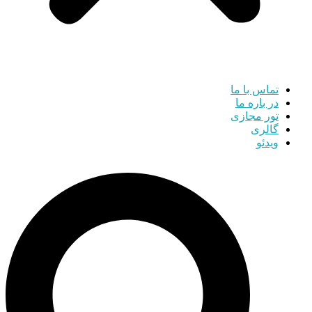
تماس با ما
در باره ما
تور مجازی
گالری
ویدئو