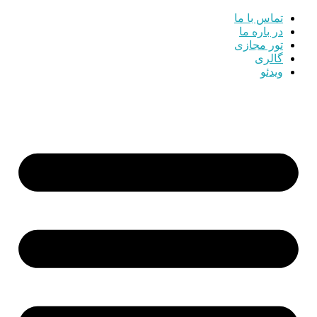
تماس با ما
در باره ما
تور مجازی
گالری
ویدئو