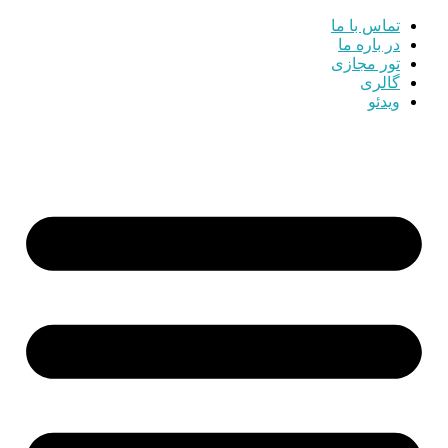
تماس با ما
در باره ما
تور مجازی
گالری
ویدئو