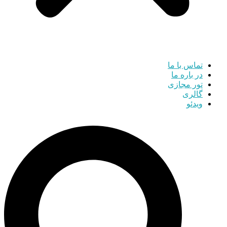
تماس با ما
در باره ما
تور مجازی
گالری
ویدئو