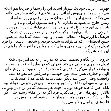
قهرمان ایرانی خود یک سرباز است. این را رسما و صریحا هم اعلام
می‌کند. سرباز ملی‌پوش ایرانی برای اعتلای نام کشورش بی‌باکانه
می‌جنگد با همه‌ی اینها اما در میدان مبارزه وقتی پیروزمندانه از
زمین خارج می‌شود به یکباره ۸۰ و چند میلیون ایرانی و بالا و
پایین‌های این چند سال اخیر و در نهایت هم پهلوانان نبرد با اهریمن
خارجی را به یاد می‌‌آورد. ترکیب قدرت و تواضع و پرورش در یک
فرهنگ با ارزش‌های متعالی انسانی و الهی است که باعث می‌شود
چنین لحظه‌ای – که می‌تواند به شدت فردی و شخصی باشد – را فرد
تبدیل به یک تجربه‌ی جمعی و ملی ‌کند و میلیون‌ها نفر دیگر را هم در
این حظ شریک.
خروجی این نگاه و تصمیم است که قدرت را نه یک امر دون بلکه
تبدیل به امری متعالی می‌کند. قدرتی که در بطن لطافت و انسانیت
و تواضع قرار می‌گیرد. قدرتی که محفوف در معنویت و ارزش‌های
الهی و فطری بشر است پس خودبنیاد و سرکش هم نخواهد شد.
واقعیت وقتی چنین شد دیگر عملی مانند تقدیم مدال مسابقات
جهانی به شهدای دفاع از کشور و مردم امری غیرطبیعی نخواهد بود
بلکه عین قاعده خواهد بود. بی‌جهت هم نیست که در این دیار پهلوانی
بالاتر از قهرمانی قرار می‌گیرد. فرد اگر به این مقام رسید حتی اگر
ظاهرا شکست‌خورده هم از میدان خارج شود اما مقامش در
قلب‌های ایرانیان بالاتر می‌رود.
این ترکیب پیچیده، قدرتمند، ظریف و در عین حال انسانی و فطری