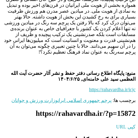
همواره بخشی از هویت ملی ایرانیان در قرن‌های اخیر بوده و تبدیل
به نمادی از هویت ملی. در میادین عصر مدرن هم ورزش ظرفیت
بسیاری برای به رخ کشیدن این بخش از هویت داشته. حالا بهتر
می‌توان درک کرد که بالا رفتن یک پرچم سه رنگ در میادین ورزشی
نه تنها اعلام کردن یک کشور با جغرافیای خاص به عنوان برنده‌ی
مسابقات است بلکه صدرنشینی یک ترکیب پیچیده و ظریف از
هم‌نشینی قدرت و معنویت و انسانیت است که میلیون‌ها ایرانی خود
را در آن سهیم می‌دانند. حالا با چنین تعبیری چگونه می‌توان به آن
پرچم سه‌رنگ به عنوان نماد فرهنگ تعظیم نکرد؟!
منبع: پایگاه اطلاع رسانی دفتر حفظ و نشر آثار حضرت آیت الله
العظمی سید علی خامنه‌ای, ۱۴۰۴/۶/۲۵
https://rahavardha.ir/icjc
برچسب ها:
پرچم جمهوری اسلامی ایران
وزارت ورزش و جوانان
https://rahavardha.ir/?p=15872
کپی URL