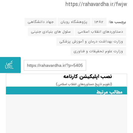
https://rahavardha.ir/fwjw
برچسب ها:
1382
پژوهشگاه رویان
جهاد دانشگاهی
دستاوردهای انقلاب اسلامی
سلول های بنیادی جنینی
وزارت بهداشت درمان و آموزش پزشکی
وزارت علوم تحقیقات و فناوری
کپی
https://rahavardha.ir/?p=5405
URL
نصب اپلیکیشن کارنامه
(تقویم تاریخ دستاوردهای انقلاب اسلامی​)
مطالب مرتبط