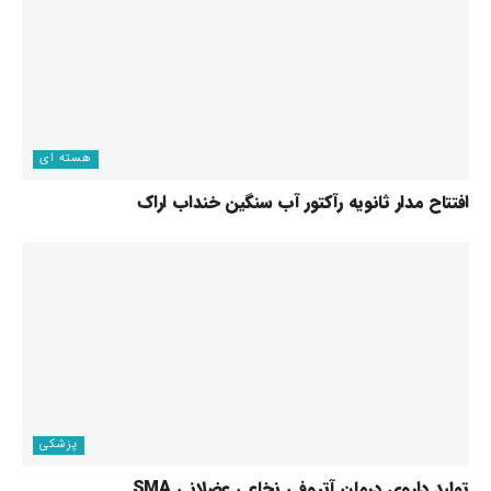
هسته ای
افتتاح مدار ثانویه رآکتور آب سنگین خنداب اراک
پزشکی
تولید داروی درمان آتروفی نخاعی عضلانی SMA