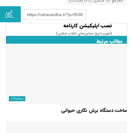
مجتمع آب سنگین اراک (خنداب)
کپی
https://rahavardha.ir/?p=9530
URL
نصب اپلیکیشن کارنامه
(تقویم تاریخ دستاوردهای انقلاب اسلامی​)
مطالب مرتبط
پیشرفت
ساخت دستگاه برش نگاری حیوانی