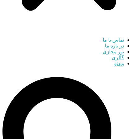
تماس با ما
در باره ما
تور مجازی
گالری
ویدئو