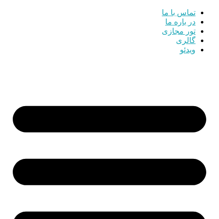
تماس با ما
در باره ما
تور مجازی
گالری
ویدئو