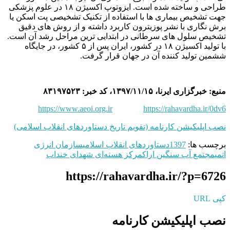
طراحی و ساخته شده است. ایزوتوپ اکسیژن ۱۸ در علوم پزشکی
جهت تشخیص بیماری ‌ها با استفاده از تکنیک تشخیصی پت اسکن یا
برش نگاری با نشر پوزیترون کاربرد داشته و از روش‌ های دقیق
تشخیص سلول ‌های سرطانی در ابتدایی ‌ترین مراحل رشد آن است.
با تولید اکسیژن ۱۸ در کشور، ایران پس از ۵ کشور، در جایگاه
ششمین تولید کننده آن در جهان قرار گرفت.
منبع: خبرگزاری ایرنا، ۱۳۹۷/۱۱/۱۵، کد خبر: ۸۳۱۹۷۵۲۳
https://www.aeoi.org.ir
https://rahavardha.ir/0dv6
نصب اپلیکیشن کارنامه (تقویم تاریخ دستاوردهای انقلاب اسلامی)
برچسب ها:
1397
دستاوردهای انقلاب اسلامی
سازمان انرژی
اتمی
مجتمع آب سنگین اراک
مرکز هسته‌ای شهدای خنداب
https://rahavardha.ir/?p=6726
کپی URL
نصب اپلیکیشن کارنامه