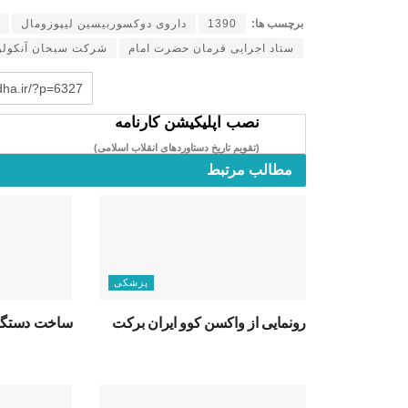
برچسب ها:
1390
داروی دوكسوربيسين ليپوزومال
ستاد اجرايی فرمان حضرت امام
شركت سبحان آنكولو
dha.ir/?p=6327
نصب اپلیکیشن کارنامه
(تقویم تاریخ دستاوردهای انقلاب اسلامی​)
مطالب مرتبط
پزشکی
رونمایی از واکسن کوو ایران برکت
ساخت دستگاه