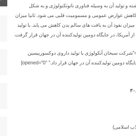
ه و تولید آن به وسیله فناوری نانوتکنولوژی و به شکل
 کاهش عوارض عمومی و مسمومیت قلبی می شود. ثانیا میزان
زان نفوذ آن به بافت های سالم بدن کاهش می یابد. با تولید
 آمریکا، در جایگاه دومین تولیدکننده آن در جهان قرار گرفت.
wpdiscuz-feedback id=”zsuxo3q7w1″ question=”شرکت سبحان آنکولوژی با تولید داروی دوکسوربیسین
لیپوزومال با نام تجاری سینادوکسوزوم، ایران را در جایگاه دومین تولیدکننده آن در جهان قرار داد.” opened=”0″]
لاب اسلامی)