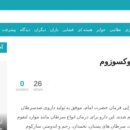
ژی
نظامی
جوایز
هسته ای
قضایی
یاران
دیگران
دیدگاه
پیشرفت
آخ
وکسوزوم
0
26
SHARES
VIEWS
رایی فرمان حضرت امام، موفق به تولید داروی ضدسرطان
شدند. این دارو برای درمان انواع سرطان مانند موارد لنفوم
ای
ل، لنفوم بورکیت، سرطان های پستان، تخمدان، رحم و اندومتر، سارکوم
جه