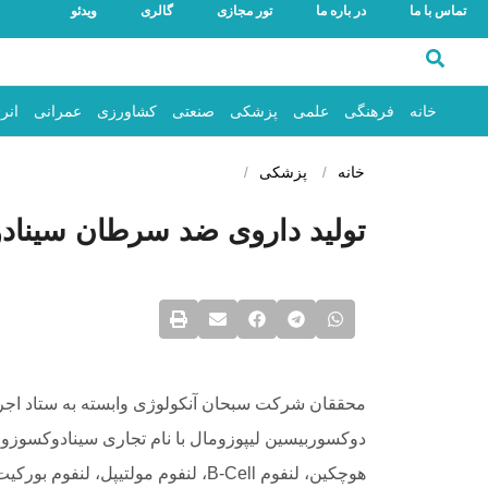
تماس با ما
در باره ما
تور مجازی
گالری
ویدئو
خانه
فرهنگی
علمی
پزشکی
صنعتی
کشاورزی
عمرانی
انر
خانه
پزشکی
تولید داروی ضد سرطان سیناد
محققان شرکت سبحان آنکولوژی وابسته به ستاد اج
دوکسوربیسین لیپوزومال با نام تجاری سینادوکسوزوم 
هوچکین، لنفوم B-Cell، لنفوم مولتیپ