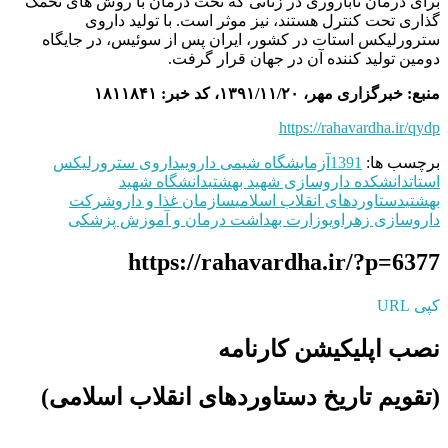
برای درمان ناباروری در زنانی که تحت درمان با روش ‌های تخمک
گذاری تحت کنترل هستند، نیز موثر است. با تولید داروی
سترورلیکس استات در کشور، ایران پس از سوئیس، در جایگاه
دومین تولید کننده آن در جهان قرار گرفت.
منبع: خبرگزاری مهر، ۱۳۹۱/۱۱/۲۰، کد خبر: ۱۸۱۱۸۴۱
https://rahavardha.ir/qydp
برچسب ها:
1391
آزمایشگاه شیمی دارویی
داروی سترورلیکس
استات
دانشکده داروسازی شهید بهشتی
دانشگاه شهید
بهشتی
دستاوردهای انقلاب اسلامی
سازمان غذا و دارو
شرکت
داروسازی زهراوی
وزارت بهداشت درمان و آموزش پزشکی
https://rahavardha.ir/?p=6377
کپی URL
نصب اپلیکیشن کارنامه
(تقویم تاریخ دستاوردهای انقلاب اسلامی​)