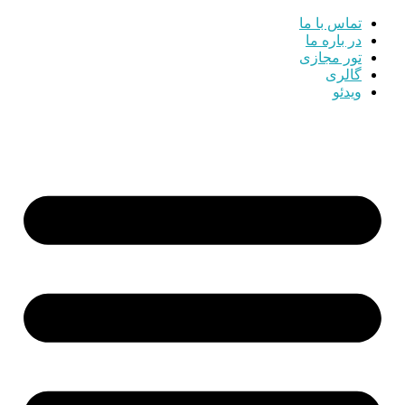
تماس با ما
در باره ما
تور مجازی
گالری
ویدئو