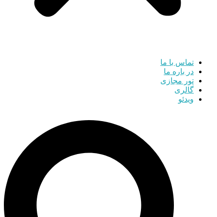
تماس با ما
در باره ما
تور مجازی
گالری
ویدئو