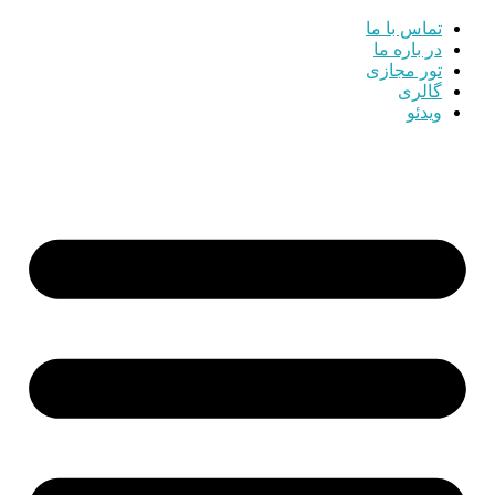
تماس با ما
در باره ما
تور مجازی
گالری
ویدئو