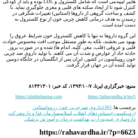
هایپر لیپیدمی است که شامل کلسترول و LDL بوده و باید از کودکی
کنترل شود تا از ایجاد سکته های قلبی و مغزی جلوگیری نماید. با
کشف و ساخت گروهی از داروها (استاتین) تغییرات شگرفی در
رسیدن به هدف درمانی کاهش چربی خون از نوع کلسترول به
دست آمده است.
این گروه داروها نه تنها با کاهش کلسترول خون شرایط عروق را
بهبود می بخشند، بلکه به طور مستقل موجب افت محسوس حوادث
قلبی و عروقی (قلب، مغز، کلیه، اندام ها) شده و در صورت بروز
حادثه حاد از عوارض و شدت آن می کاهند. با تولید داروی ضد چربی
خون روپیکسون در کشور، ایران پس از انگلستان در جایگاه دومین
تولید کننده آن در جهان قرار گرفت.
منبع: خبرگزاری ایرنا، ۱۳۹۳/۱۰/۷، کد خبر: ۸۱۴۴۱۳۰۱
https://abidipharma.com
https://rahavardha.ir/tez5
برچسب ها:
1393
داروی ضد چربی خون رزوواستاتین
(روپیکسون)
دستاوردهای انقلاب اسلامی
سازمان غذا و دارو
شركت
داروسازی عبيدی
وزارت بهداشت درمان و آموزش پزشکی
https://rahavardha.ir/?p=6623