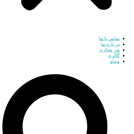
تماس با ما
در باره ما
تور مجازی
گالری
ویدئو