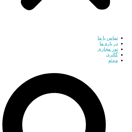
تماس با ما
در باره ما
تور مجازی
گالری
ویدئو