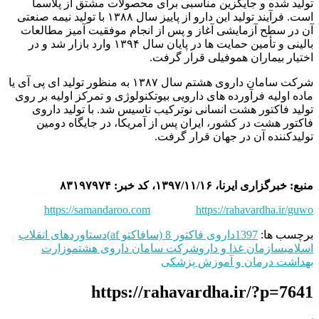
تولید شده و جایگزین مناسبی برای محصولات مشتق از پلاسما
است. فرآیند تولید این دارو از پاییز سال ۱۳۸۸ با تولید نیمه صنعتی
آن در سطح آزمایشی آغاز و پس از انجام موفقیت آمیز مطالعات
بالینی و تأمین حمایت ها در پایان سال ۱۳۹۴ وارد بازار شد و در
اختیار بیماران هموفیلی قرار گرفت.
شرکت سامان داروی هشتم سال ۱۳۸۷ به منظور تولید ای پی آی یا
ماده اولیه فرآورده های دارویی بیوتکنولوژی و تمرکز اولیه بر روی
تولید فاکتور هشت انسانی نوترکیب تاسیس شد. با تولید داروی
فاکتور هشت در کشور، ایران پس از آمریکا، در جایگاه دومین
تولیدکننده آن در جهان قرار گرفت.
منبع: خبرگزاری ایرنا، ۱۳۹۷/۱۱/۱۶، کد خبر: ۸۳۱۹۷۹۷۴
https://samandaroo.com
https://rahavardha.ir/guwo
برچسب ها:
1397
داروی فاکتور 8 (سافاکتو af)
دستاوردهای انقلاب
اسلامی
سازمان غذا و دارو
شركت سامان داروی هشتم
وزارت
بهداشت درمان و آموزش پزشکی
https://rahavardha.ir/?p=7641