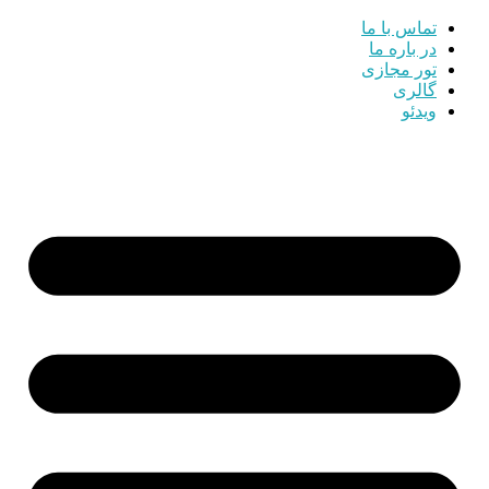
تماس با ما
در باره ما
تور مجازی
گالری
ویدئو