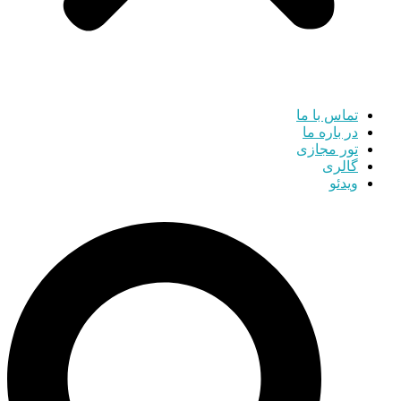
تماس با ما
در باره ما
تور مجازی
گالری
ویدئو