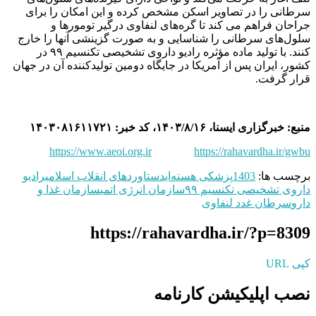
سرطانی را در تصاویر اسکن مشخص کرده و این امکان را برای
جراحان فراهم می‌ کند تا گره‌های لنفاوی درگیر تومورها و
سلول‌های سرطانی را شناسایی و به صورت گزینشی آنها را خارج
کنند. با تولید ماده مؤثره رادیو داروی تشخیصی تکنسیم ۹۹ در
کشور، ایران پس از آمریکا در جایگاه دومین تولیدکننده آن در جهان
قرار گرفت.
منبع: خبرگزاری ایسنا، ۱۴۰۳/۸/۱۶، کد خبر: ۱۴۰۳۰۸۱۶۱۱۷۲۱
https://www.aeoi.org.ir
https://rahavardha.ir/gwbu
برچسب ها:
1403
پزشکی هسته‌ای
دستاوردهای انقلاب اسلامی
رادیو
داروی تشخیصی تکنسیم ۹۹
سازمان انرژی اتمی
سازمان غذا و
دارو
سرطان غدد لنفاوی
https://rahavardha.ir/?p=8309
کپی URL
نصب اپلیکیشن کارنامه