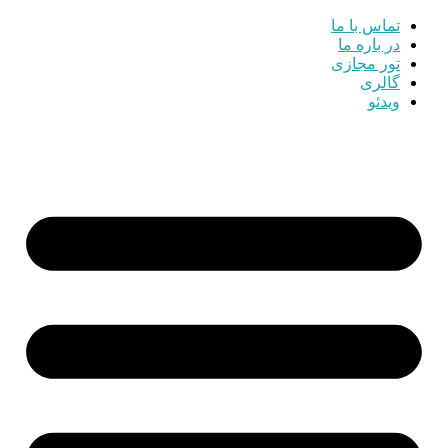
تماس با ما
در باره ما
تور مجازی
گالری
ویدئو