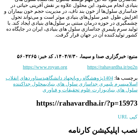
بنیادی انجام می‌شود. این محلول علاوه بر نقش آفرینی حیاتی در
جداسازی سلول‌ها از خون بند ناف، در مدیریت حجم خون بیماران و
افزایش طول عمر سلول‌های بنیادی موثر است و می‌تواند تحول
چشمگیری در حوزه درمان مبتنی بر سلول‌های بنیادی ایجاد کند. با
تولید سرم پلیمری جداسازی سلول های بنیادی، ایران در جایگاه ده
کشور تولیدکننده آن در جهان قرار گرفت.
منبع: خبرگزاری صدا و سیما، ۱۴۰۴/۷/۳۰، کد خبر: ۵۶۰۴۲۶۵
https://www.royan.org
https://rahavardha.ir/pq2n
برچسب ها:
1404
پژوهشگاه رویان
جهاد دانشگاهی
دستاوردهای انقلاب
اسلامی
سرم پلیمری جداسازی سلول های بنیادی
محلول جداکننده
سلول های بنیادی
وزارت علوم تحقیقات و فناوری
https://rahavardha.ir/?p=15973
کپی URL
نصب اپلیکیشن کارنامه