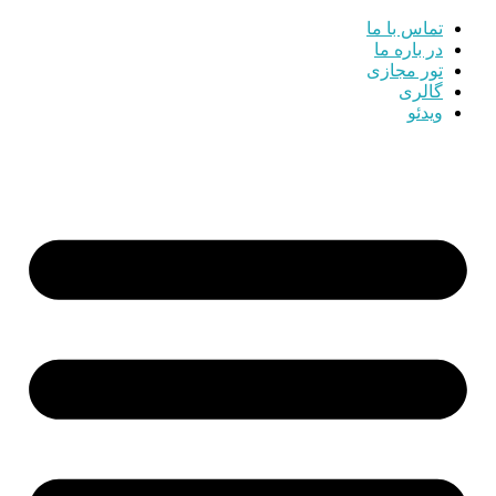
تماس با ما
در باره ما
تور مجازی
گالری
ویدئو