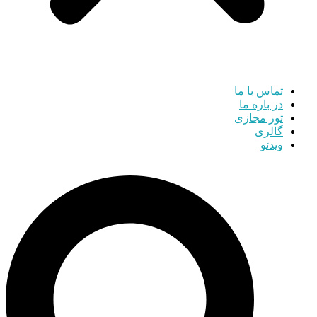
تماس با ما
در باره ما
تور مجازی
گالری
ویدئو